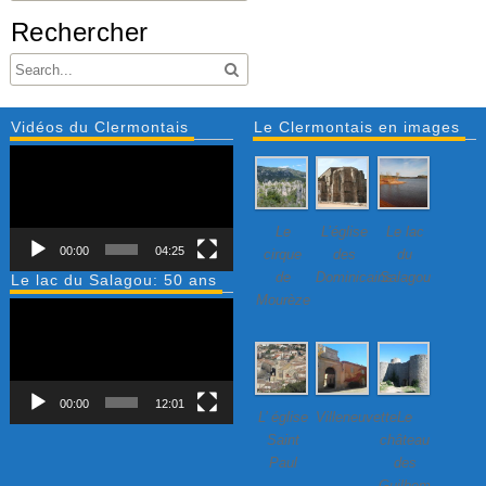
Rechercher
Vidéos du Clermontais
Le Clermontais en images
Lecteur
vidéo
Le
L’église
Le lac
00:00
04:25
cirque
des
du
de
Dominicains
Salagou
Le lac du Salagou: 50 ans
Mourèze
Lecteur
vidéo
00:00
12:01
L’ église
Villeneuvette…
Le
Saint
château
Paul
des
Guilhem