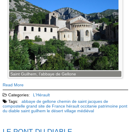
Saint Guilhem, l’abbaye de Gellone
Read More
Categories:
L'Hérault
Tags:
abbaye de gellone
chemin de saint jacques de
compostelle
grand site de France
hérault
occitanie
patrimoine
pont
du diable
saint guilhem le désert
village médiéval
LE PONT DU DIABLE