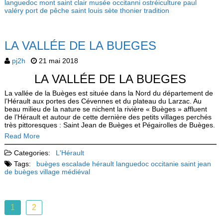
languedoc
mont saint clair
musée
occitanni
ostréiculture
paul
valéry
port de pêche
saint louis
sète
thonier
tradition
LA VALLÉE DE LA BUEGES
pj2h
21 mai 2018
LA VALLÉE DE LA BUEGES
La vallée de la Buèges est située dans la Nord du département de
l’Hérault aux portes des Cévennes et du plateau du Larzac. Au
beau milieu de la nature se nichent la rivière « Buèges » affluent
de l’Hérault et autour de cette dernière des petits villages perchés
très pittoresques : Saint Jean de Buèges et Pégairolles de Buèges.
Read More
Categories:
L'Hérault
Tags:
buèges
escalade
hérault
languedoc
occitanie
saint jean
de buèges
village médiéval
1
2