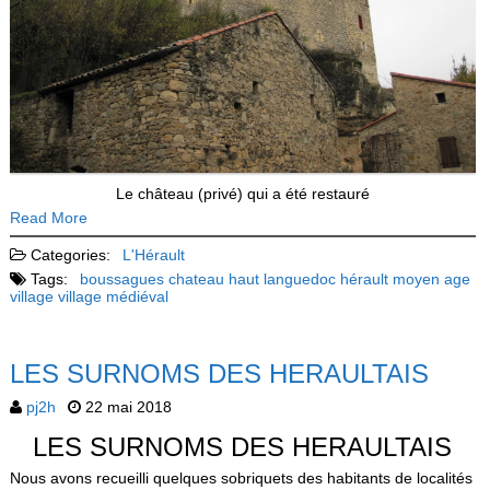
Le château (privé) qui a été restauré
Read More
Categories:
L'Hérault
Tags:
boussagues
chateau
haut languedoc
hérault
moyen age
village
village médiéval
LES SURNOMS DES HERAULTAIS
pj2h
22 mai 2018
LES SURNOMS DES HERAULTAIS
Nous avons recueilli quelques sobriquets des habitants de localités