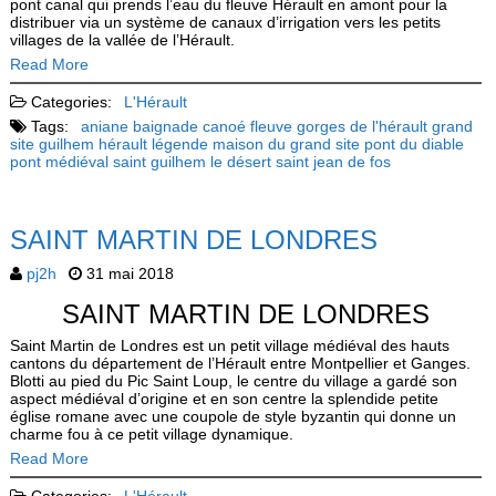
pont canal qui prends l’eau du fleuve Hérault en amont pour la
distribuer via un système de canaux d’irrigation vers les petits
villages de la vallée de l’Hérault.
Read More
Categories:
L'Hérault
Tags:
aniane
baignade
canoé
fleuve
gorges de l'hérault
grand
site
guilhem
hérault
légende
maison du grand site
pont du diable
pont médiéval
saint guilhem le désert
saint jean de fos
SAINT MARTIN DE LONDRES
pj2h
31 mai 2018
SAINT MARTIN DE LONDRES
Saint Martin de Londres est un petit village médiéval des hauts
cantons du département de l’Hérault entre Montpellier et Ganges.
Blotti au pied du Pic Saint Loup, le centre du village a gardé son
aspect médiéval d’origine et en son centre la splendide petite
église romane avec une coupole de style byzantin qui donne un
charme fou à ce petit village dynamique.
Read More