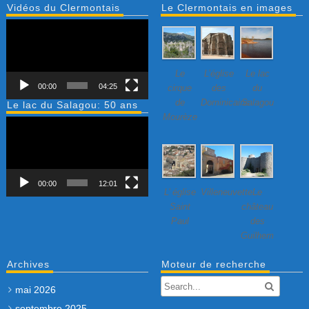
Vidéos du Clermontais
Le Clermontais en images
Lecteur
vidéo
Le
L’église
Le lac
00:00
04:25
cirque
des
du
de
Dominicains
Salagou
Le lac du Salagou: 50 ans
Mourèze
Lecteur
vidéo
00:00
12:01
L’ église
Villeneuvette…
Le
Saint
château
Paul
des
Guilhem
Archives
Moteur de recherche
mai 2026
septembre 2025