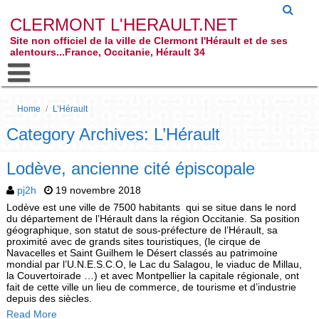
CLERMONT L'HERAULT.NET
Site non officiel de la ville de Clermont l'Hérault et de ses
alentours...France, Occitanie, Hérault 34
Home
/
L’Hérault
Category Archives: L’Hérault
Lodève, ancienne cité épiscopale
pj2h
19 novembre 2018
Lodève est une ville de 7500 habitants qui se situe dans le nord
du département de l’Hérault dans la région Occitanie. Sa position
géographique, son statut de sous-préfecture de l’Hérault, sa
proximité avec de grands sites touristiques, (le cirque de
Navacelles et Saint Guilhem le Désert classés au patrimoine
mondial par l’U.N.E.S.C.O, le Lac du Salagou, le viaduc de Millau,
la Couvertoirade …) et avec Montpellier la capitale régionale, ont
fait de cette ville un lieu de commerce, de tourisme et d’industrie
depuis des siècles.
Read More