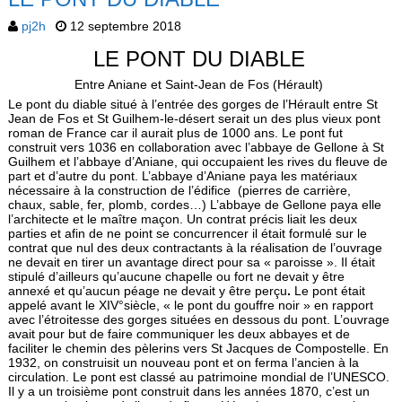
pj2h
12 septembre 2018
LE PONT DU DIABLE
Entre Aniane et Saint-Jean de Fos (Hérault)
Le pont du diable situé à l’entrée des gorges de l’Hérault entre St
Jean de Fos et St Guilhem-le-désert serait un des plus vieux pont
roman de France car il aurait plus de 1000 ans. Le pont fut
construit vers 1036 en collaboration avec l’abbaye de Gellone à St
Guilhem et l’abbaye d’Aniane, qui occupaient les rives du fleuve de
part et d’autre du pont. L’abbaye d’Aniane paya les matériaux
nécessaire à la construction de l’édifice (pierres de carrière,
chaux, sable, fer, plomb, cordes…) L’abbaye de Gellone paya elle
l’architecte et le maître maçon.
Un contrat précis liait les deux
parties et afin de ne point se concurrencer il était formulé sur le
contrat que nul des deux contractants à la réalisation de l’ouvrage
ne devait en tirer un avantage direct pour sa « paroisse ». Il était
stipulé d’ailleurs qu’aucune chapelle ou fort ne devait y être
annexé et qu’aucun péage ne devait y être perçu
.
Le pont était
appelé avant le XIV°siècle, « le pont du gouffre noir » en rapport
avec l’étroitesse des gorges situées en dessous du pont. L’ouvrage
avait pour but de faire communiquer les deux abbayes et de
faciliter le chemin des pèlerins vers St Jacques de Compostelle. En
1932, on construisit un nouveau pont et on ferma l’ancien à la
circulation. Le pont est classé au patrimoine mondial de l’UNESCO.
Il y a un troisième pont construit dans les années 1870, c’est un