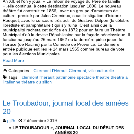
An XII, et l’on y joua » Le retour de voyage du Père de famille
« ,elle continua à cette destination jusqu’en 1806. Le nouveau
théâtre fut construit en 1856, avec un groupe d’amateurs de
culture présidé par Jules Cremieux, sous l’instigation d’Isidore
Rouquet, avec le concours très actif de Gustave Delpon (le célèbre
librettiste et pamphlétaire ) qui s’y ruina .C’est ainsi que la
municipalité racheta cet édifice en 1872 pour en faire un Théâtre
Municipal d’où la devise Républicaine sur la façade néoclassique. Il
fonctionna jusqu’au 26 mars 1962 ou la dernière pièce jouée fut
Horace (de Racine) par la Comédie de Provence. La dernière
entrée publique eut lieu le 14 mars 1965 comme bureau de vote
pour les élections Municipales.
Read More
Categories:
Clermont l'Hérault
Clermont, ville culturelle
Tags:
clermont l'hérault
patrimoine
spectacle
théatre
théatre à
l'italienne
théatre du sillon
Le Troubadour, journal local des années
20
pj2h
2 décembre 2019
« LE TROUBADOUR », JOURNAL LOCAL DU DÉBUT DES
ANNÉES 20