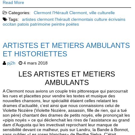
Read More
Categories:
Clermont l'Hérault
Clermont, ville culturelle
Tags:
artistes
clermont l'hérault
clermontais
culture
écrivains
occitan
patois
patrimoine
peintre
poètes
ARTISTES ET METIERS AMBULANTS
ET HISTORIETTES
pj2h
4 mars 2018
LES ARTISTES ET METIERS
AMBULANTS
A Clermont nous avions un couple très pittoresque qui parcourrait
les rues et placettes pour vendre les textes et musique des
nouvelles chansons, leur spécialité étaient celles relatant les
drames d’actualité, c’est ainsi que nous connaissions celui de
Violette Nozière (Violette Nozière, assassin, fille de rien, qui a tué
son père) chantant des drames de petits noyés, elle prononçait les
«pipis noyés » ce qui déclenchait les rires de l’assistance au grand
dam d’Augusta qui les invectivait reprochant leur manque de
sensibilité devant ce malheur, puis sur Landru, la Bande à Bonnot,
sans oublier «Les roses blanches» de Berthe Sielva. C’était