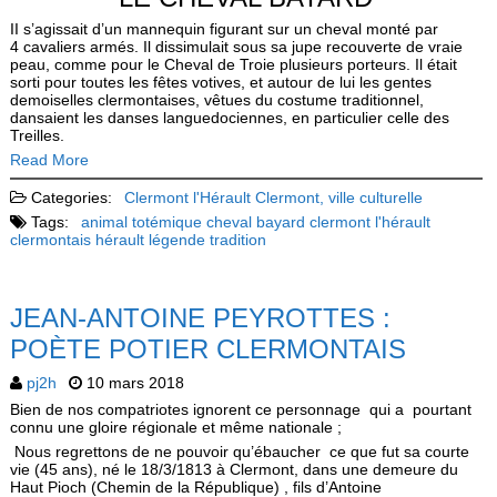
II s’agissait d’un mannequin figurant sur un cheval monté par
4 cavaliers armés. Il dissimulait sous sa jupe recouverte de vraie
peau, comme pour le Cheval de Troie plusieurs porteurs. Il était
sorti pour toutes les fêtes votives, et autour de lui les gentes
demoiselles clermontaises, vêtues du costume traditionnel,
dansaient les danses lan­guedociennes, en particulier celle des
Treilles.
Read More
Categories:
Clermont l'Hérault
Clermont, ville culturelle
Tags:
animal totémique
cheval bayard
clermont l'hérault
clermontais
hérault
légende
tradition
JEAN-ANTOINE PEYROTTES :
POÈTE POTIER CLERMONTAIS
pj2h
10 mars 2018
Bien de nos compatriotes ignorent ce personnage qui a pourtant
connu une gloire régionale et même nationale ;
Nous regrettons de ne pouvoir qu’ébaucher ce que fut sa courte
vie (45 ans), né le 18/3/1813 à Clermont, dans une demeure du
Haut Pioch (Chemin de la République) , fils d’Antoine