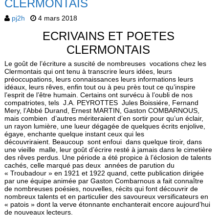
CLERMONTAIS
pj2h
4 mars 2018
ECRIVAINS ET POETES
CLERMONTAIS
Le goût de l’écriture a suscité de nombreuses vocations chez les
Clermontais qui ont tenu à transcrire leurs idées, leurs
préoccupations, leurs connaissances leurs informations leurs
idéaux, leurs rêves, enfin tout ou à peu près tout ce qu’inspire
l’esprit de l’être humain. Certains ont survécu à l’oubli de nos
compatriotes, tels J.A. PEYROTTES Jules Boissiére, Fernand
Mery, l’Abbé Durand, Ernest MARTIN, Gaston COMBARNOUS,
mais combien d’autres mériteraient d’en sortir pour qu’un éclair,
un rayon lumière, une lueur dégagée de quelques écrits enjolive,
égaye, enchante quelque instant ceux qui les
découvriraient. Beaucoup sont enfoui dans quelque tiroir, dans
une vieille malle, leur goût d’écrire resté à jamais dans le cimetière
des rêves perdus. Une période a été propice à l’éclosion de talents
cachés, celle marqué pas deux années de parution du
« Troubadour » en 1921 et 1922 quand, cette publication dirigée
par une équipe animée par Gaston Combarnous a fait connaître
de nombreuses poésies, nouvelles, récits qui font découvrir de
nombreux talents et en particulier des savoureux versificateurs en
« patois » dont la verve étonnante enchanterait encore aujourd’hui
de nouveaux lecteurs.