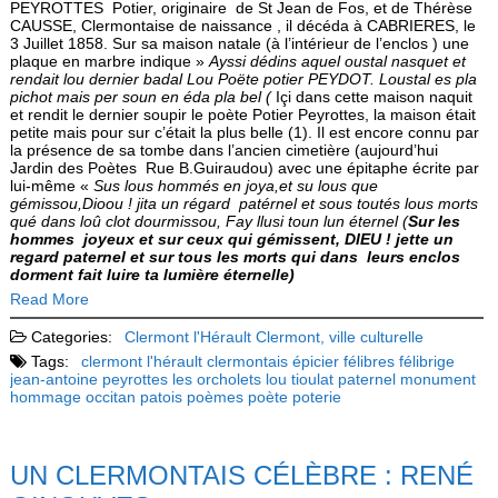
PEYROTTES Potier, originaire de St Jean de Fos, et de Thérèse
CAUSSE, Clermontaise de naissance , il décéda à CABRIERES, le
3 Juillet 1858. Sur sa maison natale (à l’intérieur de l’enclos ) une
plaque en marbre indique »
Ayssi dédins aquel oustal nasquet et
rendait lou dernier badal Lou Poëte potier PEYDOT. Loustal es pla
pichot mais per soun en éda pla bel (
Içi dans cette maison naquit
et rendit le dernier soupir le poète Potier Peyrottes, la maison était
petite mais pour sur c’était la plus belle (1). Il est encore connu par
la présence de sa tombe dans l’ancien cimetière (aujourd’hui
Jardin des Poètes Rue B.Guiraudou) avec une épitaphe écrite par
lui-même «
Sus lous hommés en joya,et su lous que
gémissou,Dioou ! jita un régard patérnel et sous toutés lous morts
qué dans loû clot dourmissou, Fay llusi toun lun éternel (
Sur les
hommes joyeux et sur ceux qui gémissent, DIEU ! jette un
regard paternel et sur tous les morts qui dans leurs enclos
dorment fait luire ta lumière éternelle)
Read More
Categories:
Clermont l'Hérault
Clermont, ville culturelle
Tags:
clermont l'hérault
clermontais
épicier
félibres
félibrige
jean-antoine peyrottes
les orcholets
lou tioulat paternel
monument
hommage
occitan
patois
poèmes
poète
poterie
UN CLERMONTAIS CÉLÈBRE : RENÉ