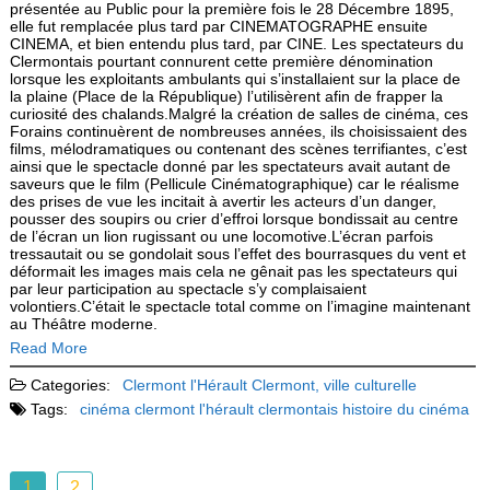
présentée au Public pour la première fois le 28 Décembre 1895,
elle fut remplacée plus tard par CINEMATOGRAPHE ensuite
CINEMA, et bien entendu plus tard, par CINE. Les spectateurs du
Clermontais pourtant connurent cette première dénomination
lorsque les exploitants ambulants qui s’installaient sur la place de
la plaine (Place de la République) l’utilisèrent afin de frapper la
curiosité des chalands.Malgré la création de salles de cinéma, ces
Forains continuèrent de nombreuses années, ils choisissaient des
films, mélodramatiques ou contenant des scènes terrifiantes, c’est
ainsi que le spectacle donné par les spectateurs avait autant de
saveurs que le film (Pellicule Cinématographique) car le réalisme
des prises de vue les incitait à avertir les acteurs d’un danger,
pousser des soupirs ou crier d’effroi lorsque bondissait au centre
de l’écran un lion rugissant ou une locomotive.L’écran parfois
tressautait ou se gondolait sous l’effet des bourrasques du vent et
déformait les images mais cela ne gênait pas les spectateurs qui
par leur participation au spectacle s’y complaisaient
volontiers.C’était le spectacle total comme on l’imagine maintenant
au Théâtre moderne.
Read More
Categories:
Clermont l'Hérault
Clermont, ville culturelle
Tags:
cinéma
clermont l'hérault
clermontais
histoire du cinéma
1
2