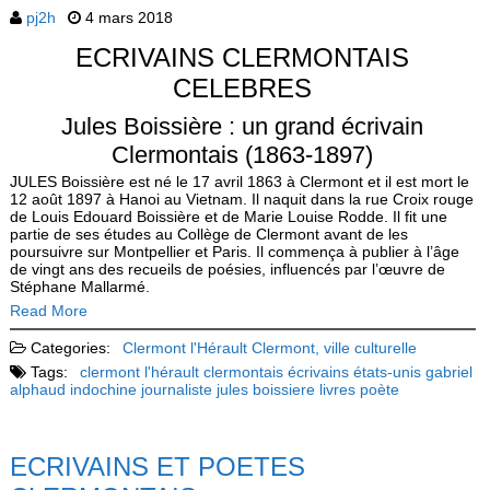
pj2h
4 mars 2018
ECRIVAINS CLERMONTAIS
CELEBRES
Jules Boissière : un grand écrivain
Clermontais (1863-1897)
JULES Boissière est né le 17 avril 1863 à Clermont et il est mort le
12 août 1897 à Hanoi au Vietnam. Il naquit dans la rue Croix rouge
de Louis Edouard Boissière et de Marie Louise Rodde. Il fit une
partie de ses études au Collège de Clermont avant de les
poursuivre sur Montpellier et Paris. Il commença à publier à l’âge
de vingt ans des recueils de poésies, influencés par l’œuvre de
Stéphane Mallarmé.
Read More
Categories:
Clermont l'Hérault
Clermont, ville culturelle
Tags:
clermont l'hérault
clermontais
écrivains
états-unis
gabriel
alphaud
indochine
journaliste
jules boissiere
livres
poète
ECRIVAINS ET POETES