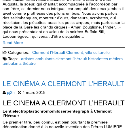
Augusta, la soeur, qui chantait accompagnée à l’accordéon par
son frère, ce dernier nous intriguait car amputé des deux jambes il
avait comme prothèses des pilons en bois. Nous avions parfois
des saltimbanques, montreur d’ours, danseurs, acrobates, qui
récoltaient les piécettes, aussi les petits cirques, mais parfois sur la
place de la Gare les grands cirques «Amar, Bouglione, Pinder…»
qui nous présentaient en «clou de la soirée» Buffalo Bill,
Ladoumègue… qui venait d’être disqualifié…
Read More
Categories:
Clermont l'Hérault
Clermont, ville culturelle
Tags:
artistes ambulants
clermont l'hérault
historiettes
métiers
ambulants
théatre
LE CINÉMA A CLERMONT L’HERAULT
pj2h
4 mars 2018
LE CINEMA A CLERMONT L’HERAULT
Lentielectroplastichromomiloserpentegraph à Clermont
l’Hérault
Ce premier titre, peu connu, est bien pourtant la première
dénomination donné à la nouvelle invention des Frères LUMIERE