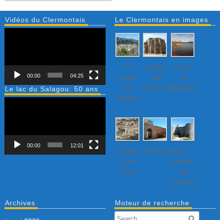
Vidéos du Clermontais
Le Clermontais en images
Lecteur
vidéo
Le
L’église
Le lac
00:00
04:25
cirque
des
du
de
Dominicains
Salagou
Le lac du Salagou: 50 ans
Mourèze
Lecteur
vidéo
00:00
12:01
L’ église
Villeneuvette…
Le
Saint
château
Paul
des
Guilhem
Archives
Moteur de recherche