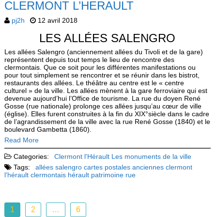
CLERMONT L’HERAULT
pj2h
12 avril 2018
LES ALLÉES SALENGRO
Les allées Salengro (anciennement allées du Tivoli et de la gare)
représentent depuis tout temps le lieu de rencontre des
clermontais. Que ce soit pour les différentes manifestations ou
pour tout simplement se rencontrer et se réunir dans les bistrot,
restaurants des allées. Le théâtre au centre est le « centre
culturel » de la ville. Les allées mènent à la gare ferroviaire qui est
devenue aujourd’hui l’Office de tourisme. La rue du doyen René
Gosse (rue nationale) prolonge ces allées jusqu’au cœur de ville
(église). Elles furent construites à la fin du XIX°siècle dans le cadre
de l’agrandissement de la ville avec la rue René Gosse (1840) et le
boulevard Gambetta (1860).
Read More
Categories:
Clermont l'Hérault
Les monuments de la ville
Tags:
allées salengro
cartes postales anciennes
clermont
l'hérault
clermontais
hérault
patrimoine
rue
1
2
…
6