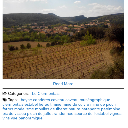
Read More
Categories:
Le Clermontais
Tags:
boyne
cabrières
caveau
caveau muséographique
clermontais
estabel
hérault
mine
mine de cuivre
mine de pioch
farrus
modelisme
moulins de tiberet
nature
parapente
patrimoine
pic de vissou
pioch de jaffet
randonnée
source de l'estabel
vignes
vins
vue panoramique