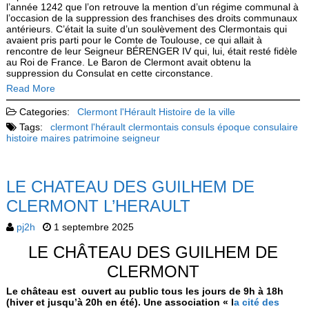
l’année 1242 que l’on retrouve la mention d’un régime communal à
l’oc­casion de la suppression des franchises des droits communaux
antérieurs. C’était la suite d’un soulè­vement des Clermontais qui
avaient pris parti pour le Comte de Toulouse, ce qui allait à
rencontre de leur Seigneur BÉRENGER IV qui, lui, était resté fidèle
au Roi de France. Le Baron de Clermont avait obtenu la
suppression du Consulat en cette circons­tance.
Read More
Categories:
Clermont l'Hérault
Histoire de la ville
Tags:
clermont l'hérault
clermontais
consuls
époque consulaire
histoire
maires
patrimoine
seigneur
LE CHATEAU DES GUILHEM DE
CLERMONT L’HERAULT
pj2h
1 septembre 2025
LE CHÂTEAU DES GUILHEM DE
CLERMONT
Le château est ouvert au public tous les jours de 9h à 18h
(hiver et jusqu’à 20h en été). Une association « l
a cité des