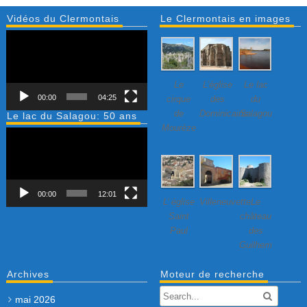
Vidéos du Clermontais
Le Clermontais en images
Lecteur
vidéo
Le
L’église
Le lac
00:00
04:25
cirque
des
du
de
Dominicains
Salagou
Le lac du Salagou: 50 ans
Mourèze
Lecteur
vidéo
00:00
12:01
L’ église
Villeneuvette…
Le
Saint
château
Paul
des
Guilhem
Archives
Moteur de recherche
mai 2026