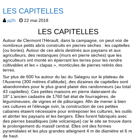
LES CAPITELLES
pj2h
22 mai 2018
LES CAPITELLES
Autour de Clermont l’Hérault, dans la campagne, on peut voir de
nombreux petits abris construits en pierres sèches : les capitelles
(ou bories). Autour de ces abris destinés aux paysans et aux
agriculteurs, des restanques (murs en pierre sèches) que les
agriculteurs ont monté en épierrant les terres pour les rendre
cultivables et les « clapas », monticules de pierres retirés des
terres.
Sur plus de 600 ha autour du lac du Salagou sur le plateau de
l’Auverne (300 mètres d’altitude), des dizaines de capitelles sont
abandonnées pour le plus grand plaisir des randonneurs (au total
43 capitelles). Ces petites maisons en pierre dateraient du
18°.L’ancien cadastre de 1760 fait état de fourragères, de
légumineuses, de vignes et de pâturages. Afin de mener à bien
ces cultures et l’élevage ovin, la construction de ces petites
cabanes étaient nécessaire pour entreposer les cultures, les outils
et abriter les paysans et les bergers. Elles furent fabriqués avec
des pierres basaltiques (site volcanique) car le site se trouve dans
le prolongement du massif central. Elles ont des formes
pyramidales et les plus grandes atteignent 4 m de diamètre et 6 m
de haut.