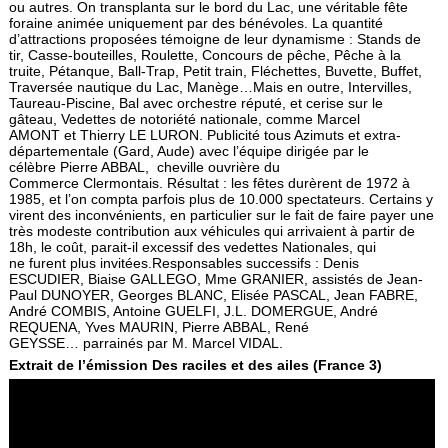
ou autres. On transplanta sur le bord du Lac, une véri­table fête
foraine animée uniquement par des béné­voles. La quantité
d’attractions proposées témoigne de leur dynamisme : Stands de
tir, Casse-bouteilles, Roulette, Concours de pêche, Pêche à la
truite, Pétanque, Ball-Trap, Petit train, Fléchettes, Buvette, Buffet,
Traversée nautique du Lac, Manège…Mais en outre, Intervilles,
Taureau-Piscine, Bal avec orchestre réputé, et cerise sur le
gâteau, Vedettes de notoriété nationale, comme Marcel
AMONT et Thierry LE LURON. Publicité tous Azimuts et extra-
départementale (Gard, Aude) avec l’équipe dirigée par le
célèbre Pierre ABBAL, cheville ouvrière du
Commerce Clermontais. Résultat : les fêtes durèrent de 1972 à
1985, et l’on compta parfois plus de 10.000 spectateurs. Certains y
virent des inconvénients, en particulier sur le fait de faire payer une
très modeste contribution aux véhicules qui arrivaient à partir de
18h, le coût, parait-il excessif des vedettes Nationales, qui
ne furent plus invitées.Responsables successifs : Denis
ESCUDIER, Biaise GALLEGO, Mme GRANIER, assistés de Jean-
Paul DUNOYER, Georges BLANC, Elisée PASCAL, Jean FABRE,
André COMBIS, Antoine GUELFI, J.L. DOMERGUE, André
REQUENA, Yves MAURIN, Pierre ABBAL, René
GEYSSE… parrainés par M. Marcel VIDAL.
Extrait de l’émission Des raciles et des ailes (France 3)