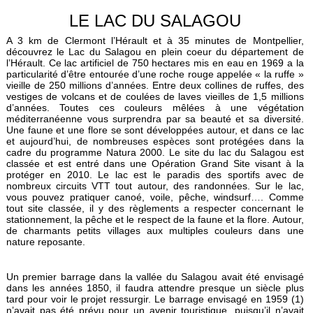
LE LAC DU SALAGOU
A 3 km de Clermont l’Hérault et à 35 minutes de Montpellier,
découvrez le Lac du Salagou en plein coeur du département de
l’Hérault. Ce lac artificiel de 750 hectares mis en eau en 1969 a la
particularité d’être entourée d’une roche rouge appelée « la ruffe »
vieille de 250 millions d’années. Entre deux collines de ruffes, des
vestiges de volcans et de coulées de laves vieilles de 1,5 millions
d’années. Toutes ces couleurs mêlées à une végétation
méditerranéenne vous surprendra par sa beauté et sa diversité.
Une faune et une flore se sont développées autour, et dans ce lac
et aujourd’hui, de nombreuses espèces sont protégées dans la
cadre du programme Natura 2000. Le site du lac du Salagou est
classée et est entré dans une Opération Grand Site visant à la
protéger en 2010. Le lac est le paradis des sportifs avec de
nombreux circuits VTT tout autour, des randonnées. Sur le lac,
vous pouvez pratiquer canoé, voile, pêche, windsurf…. Comme
tout site classée, il y des règlements a respecter concernant le
stationnement, la pêche et le respect de la faune et la flore. Autour,
de charmants petits villages aux multiples couleurs dans une
nature reposante.
Un premier barrage dans la vallée du Salagou avait été envisagé
dans les années 1850, il faudra attendre presque un siècle plus
tard pour voir le projet ressurgir. Le barrage envisagé en 1959 (1)
n’avait pas été prévu pour un avenir touristique, puisqu’il n’avait