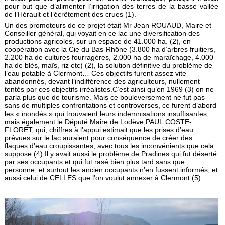
pour but que d’alimenter l’irrigation des terres de la basse vallée
de l’Hérault et l’écrêtement des crues (1).
Un des promoteurs de ce projet était Mr Jean ROUAUD, Maire et
Conseiller général, qui voyait en ce lac une diversification des
productions agricoles, sur un espace de 41.000 ha. (2), en
coopéra­tion avec la Cie du Bas-Rhône (3.800 ha d’arbres fruitiers,
2.200 ha de cultures fourragères, 2.000 ha de maraîchage, 4.000
ha de blés, maîs, riz etc) (2), la solution définitive du problème de
l’eau potable à Clermont… Ces objectifs furent assez vite
abandonnés, devant l’indifférence des agriculteurs, nullement
tentés par ces objectifs irréalistes.C’est ainsi qu’en 1969 (3) on ne
parla plus que de tourisme. Mais ce bouleversement ne fut pas
sans de multiples confrontations et controverses, ce furent d’abord
les « inondés » qui trouvaient leurs indemnisations insuffisantes,
mais également le Député Maire de Lodève,PAUL COSTE-
FLORET, qui, chiffres à l’appui estimait que les prises d’eau
prévues sur le lac auraient pour conséquence de créer des
flaques d’eau croupissantes, avec tous les inconvénients que cela
suppose (4).Il y avait aussi le problème de Pradines qui fut déserté
par ses occupants et qui fut rasé bien plus tard sans que
personne, et surtout les ancien occupants n’en fussent informés, et
aussi celui de CELLES que l’on voulut annexer à Clermont (5).