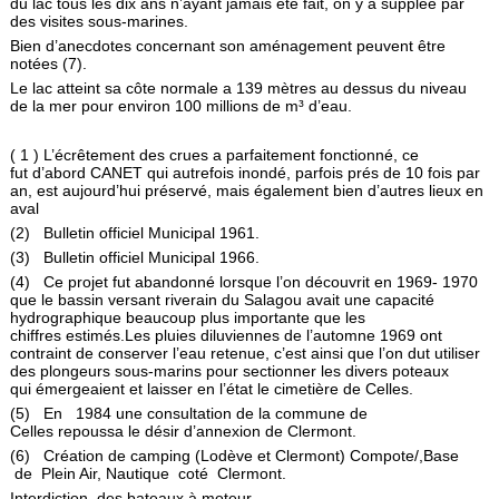
du lac tous les dix ans n’ayant jamais été fait, on y a suppléé par
des visites sous-marines.
Bien d’anecdotes concernant son aménagement peuvent être
notées (7).
Le lac atteint sa côte normale a 139 mètres au dessus du niveau
de la mer pour environ 100 millions de m³ d’eau.
( 1 ) L’écrêtement des crues a parfaitement fonctionné, ce
fut d’abord CANET qui autrefois inondé, parfois prés de 10 fois par
an, est aujourd’hui préservé, mais également bien d’autres lieux en
aval
(2) Bulletin officiel Municipal 1961.
(3) Bulletin officiel Municipal 1966.
(4) Ce projet fut abandonné lorsque l’on découvrit en 1969- 1970
que le bassin versant riverain du Salagou avait une capa­cité
hydrographique beaucoup plus importante que les
chiffres estimés.Les pluies diluviennes de l’automne 1969 ont
contraint de conserver l’eau retenue, c’est ainsi que l’on dut utiliser
des plongeurs sous-marins pour sectionner les divers poteaux
qui émergeaient et laisser en l’état le cimetière de Celles.
(5) En 1984 une consultation de la commune de
Celles repoussa le désir d’annexion de Clermont.
(6) Création de camping (Lodève et Clermont) Compote/,Base
de Plein Air, Nautique coté Clermont.
Interdiction des bateaux à moteur.