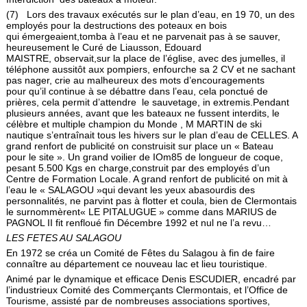
(7) Lors des travaux exécutés sur le plan d’eau, en 19 70, un des
employés pour la destructions des poteaux en bois
qui émergeaient,tomba à l’eau et ne parvenait pas à se sauver,
heureuse­ment le Curé de Liausson, Edouard
MAISTRE, observait,sur la place de l’église, avec des jumelles, il
téléphone aussitôt aux pom­piers, enfourche sa 2 CV et ne sachant
pas nager, crie au mal­heureux des mots d’encouragements
pour qu’il continue à se débattre dans l’eau, cela ponctué de
prières, cela permit d’attendre le sauvetage, in extremis.Pendant
plusieurs années, avant que les bateaux ne fussent interdits, le
célèbre et multiple champion du Monde , M MARTIN de ski
nautique s’entraînait tous les hivers sur le plan d’eau de CELLES. A
grand renfort de publicité on construisit sur place un « Bateau
pour le site ». Un grand voilier de IOm85 de longueur de coque,
pesant 5.500 Kgs en charge,construit par des employés d’un
Centre de Formation Locale. A grand renfort de publicité on mit à
l’eau le « SALAGOU »qui devant les yeux abasourdis des
personnalités, ne parvint pas à flotter et coula, bien de Clermontais
le surnommèrent« LE PITALUGUE » comme dans MARIUS de
PAGNOL II fit renfloué fin Décembre 1992 et nul ne l’a revu…
LES FETES AU SALAGOU
En 1972 se créa un Comité de Fêtes du Salagou à fin de faire
connaître au département ce nouveau lac et lieu touristique.
Animé par le dynamique et efficace Denis ESCUDIER, encadré par
l’industrieux Comité des Commerçants Clermontais, et l’Office de
Tourisme, assisté par de nombreuses associations sportives,