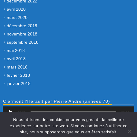
décembre 2022
avril 2020
mars 2020
décembre 2019
novembre 2018
septembre 2018
mai 2018
avril 2018
mars 2018
février 2018
janvier 2018
Clermont l’Hérault par Pierre André (années 70)
Lecteur
00:00
audio
00:00
Nous utilisons des cookies pour vous garantir la meilleure
expérience sur notre site web. Si vous continuez à utiliser ce
Accueil
Contact
Mentions légales et politique de
site, nous supposerons que vous en êtes satisfait.
confidentialité
Sommaire du site