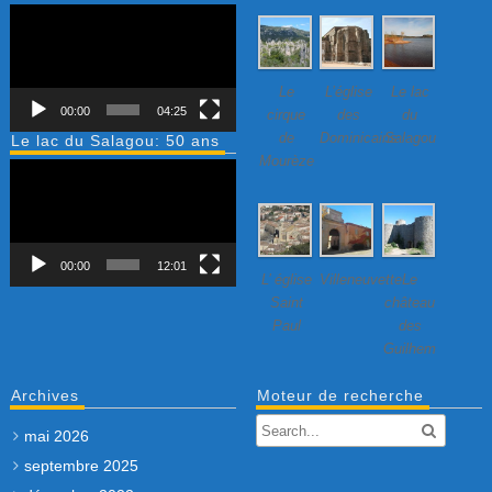
Lecteur
vidéo
Le
L’église
Le lac
00:00
04:25
cirque
des
du
de
Dominicains
Salagou
Le lac du Salagou: 50 ans
Mourèze
Lecteur
vidéo
00:00
12:01
L’ église
Villeneuvette…
Le
Saint
château
Paul
des
Guilhem
Archives
Moteur de recherche
mai 2026
septembre 2025