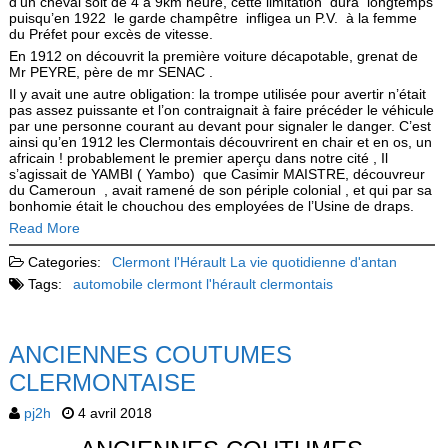
d’un cheval soit de 4 à 9km heure, cette limitation dura longtemps
puisqu’en 1922 le garde champêtre infligea un P.V. à la femme
du Préfet pour excès de vitesse.
En 1912 on découvrit la première voiture décapotable, grenat de
Mr PEYRE, père de mr SENAC .
Il y avait une autre obligation: la trompe utilisée pour avertir n’était
pas assez puissante et l’on contraignait à faire précéder le véhicule
par une personne courant au devant pour signaler le danger. C’est
ainsi qu’en 1912 les Clermontais découvrirent en chair et en os, un
africain ! probablement le premier aperçu dans notre cité , Il
s’agissait de YAMBI ( Yambo) que Casimir MAISTRE, découvreur
du Cameroun , avait ramené de son périple colonial , et qui par sa
bonhomie était le chouchou des employées de l’Usine de draps.
Read More
Categories:
Clermont l'Hérault
La vie quotidienne d'antan
Tags:
automobile
clermont l'hérault
clermontais
ANCIENNES COUTUMES
CLERMONTAISE
pj2h
4 avril 2018