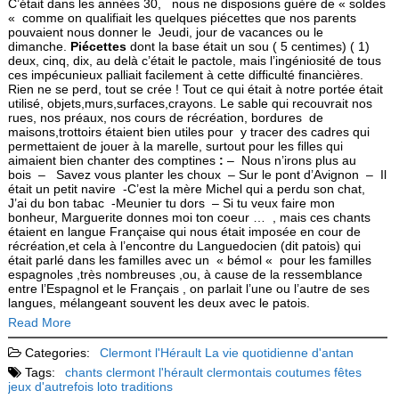
C’était dans les années 30, nous ne disposions guère de « soldes
« comme on qualifiait les quelques piécettes que nos parents
pouvaient nous donner le Jeudi, jour de vacances ou le
dimanche.
Piécettes
dont la base était un sou ( 5 centimes) ( 1)
deux, cinq, dix, au delà c’était le pactole, mais l’ingéniosité de tous
ces impécunieux palliait facilement à cette difficulté financières.
Rien ne se perd, tout se crée ! Tout ce qui était à notre portée était
utilisé, objets,murs,surfaces,crayons. Le sable qui recouvrait nos
rues, nos préaux, nos cours de récréation, bordures de
maisons,trottoirs étaient bien utiles pour y tracer des cadres qui
permettaient de jouer à la marelle, surtout pour les filles qui
aimaient bien chanter des comptines
:
– Nous n’irons plus au
bois – Savez vous planter les choux – Sur le pont d’Avignon – Il
était un petit navire -C’est la mère Michel qui a perdu son chat,
J’ai du bon tabac -Meunier tu dors – Si tu veux faire mon
bonheur, Marguerite donnes moi ton coeur … , mais ces chants
étaient en langue Française qui nous était imposée en cour de
récréation,et cela à l’encontre du Languedocien (dit patois) qui
était parlé dans les familles avec un « bémol « pour les familles
espagnoles ,très nombreuses ,ou, à cause de la ressemblance
entre l’Espagnol et le Français , on parlait l’une ou l’autre de ses
langues, mélangeant souvent les deux avec le patois.
Read More
Categories:
Clermont l'Hérault
La vie quotidienne d'antan
Tags:
chants
clermont l'hérault
clermontais
coutumes
fêtes
jeux d'autrefois
loto
traditions