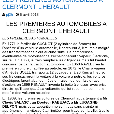
CLERMONT L’HERAULT
pj2h
5 avril 2018
LES PREMIERES AUTOMOBILES A
CLERMONT L’HERAULT
LES PREMIERES AUTOMOBILES
En 1771 le fardier de CUGNOT (2 cylindres de Bronze) fut
l’ancêtre d’un véhicule automobile, il parcourut 3, Km, mais malgré
des transformations n’eut aucune suite. De nombreuses
éventualités de motorisations s’échelonnèrent : Vapeur, Électricité,
sur rail. En 1863, le train remplaça les diligences mais fut bientôt
concurrencé par la traction automobile. En 1868 RAVEL créa la
première voiture chauffée au pétrole, en 1872, le Char à vapeur
d’Amédée BOLLE transporta 12 voyageurs, à 20 Kms à l’heure,
ses fils consacreront la voiture à la voiture à pétrole, les voitures
électriques furent abandonnées en raison de leur faible rayon
d’action, en 1899 RENAULT inventa la boite à vitesse avec prise
directe qu’il appliqua à sa voiturette qui fut reconnue comme le
modèle des voitures actuelles.
En 1909, les premières voitures de Clermont appartenaient à
Mr
Clovis SALASC , au Docteur RABEJAC, à Mr LUGAGNE-
DELPON
mais cette apparition ne se fit pas sans crainte ni
appréhension, la vitesse était limitée pour traverser la ville, à celle