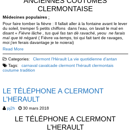
ANCIENNES COUTUMES
CLERMONTAISE
Médecines populaires
:
Pour faire tomber la fièvre : Il fallait aller à la fontaine avant le lever
du soleil, tremper 5 petits chiffons dans l’eau, on lavait le mal en
disant «
Fiévre lâche , tus qué fas tan dè ravaché,
yeou ne farais
maï que té négaré
( Fièvre va-temps, toi qui fait tant de ravages,
moi j’en ferais davantage je te noierai)
Read More
Categories:
Clermont l'Hérault
La vie quotidienne d'antan
Tags:
carnaval
cavalcade
clermont l'hérault
clermontais
coutume
tradition
LE TÉLÉPHONE A CLERMONT
L’HERAULT
pj2h
30 mars 2018
LE TÉLÉPHONE A CLERMONT
L’HERAULT