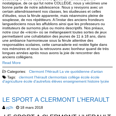
nostalgique, de ce qui fut notre COLLÈGE, nous y vécûmes une
bonne partie de notre adolescence. Nous y revoyons avec un
certain attendrissement nos classes, les studieuses et celles
d’études, sous la féru­le apparente, mais néanmoins pleine de
souplesse, de nos répétiteurs. A l’instar des anciens frondeurs
languedociens nous les affublions ainsi que les professeurs ou
instituteurs de surnoms plus ou moins descriptifs. Nos préaux,
notre cour de «récré» où se mélangeaient toutes sortes de jeux
permettaient une cohabitation des jeunes de 11 à 18 ans, dans
une ambiance harmonieuse sous la férule attentive des
responsables scolaires, cette camaraderie est restée figée dans
nos mémoires et nous la retrouvons avec bonheur quand de très
longues années après nous avons la joie de rencontrer des
anciens collégiens.
Read More
Categories:
Clermont l'Hérault
La vie quotidienne d'antan
Tags:
clermont l'hérault
clermontais
collège
école
école
d'agriculture
école d'autrefois
élèves
enseignement
histoire
lycée
LE SPORT A CLERMONT L’HERAULT
pj2h
18 mars 2018