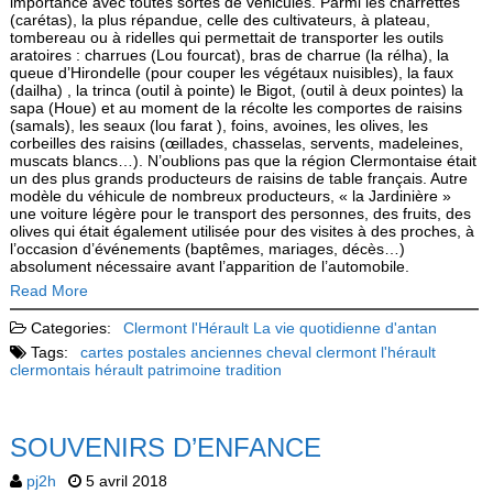
importance avec toutes sortes de véhicules. Parmi les charrettes
(carétas), la plus répandue, celle des cultivateurs, à plateau,
tombereau ou à ridelles qui permettait de transporter les outils
aratoires : charrues (Lou fourcat), bras de charrue (la rélha), la
queue d’Hirondelle (pour couper les végétaux nuisibles), la faux
(dailha) , la trinca (outil à pointe) le Bigot, (outil à deux pointes) la
sapa (Houe) et au moment de la récolte les comportes de raisins
(samals), les seaux (lou farat ), foins, avoines, les olives, les
corbeilles des raisins (œillades, chasselas, servents, madeleines,
muscats blancs…). N’oublions pas que la région Clermontaise était
un des plus grands producteurs de raisins de table français. Autre
modèle du véhicule de nombreux producteurs, « la Jardinière »
une voiture légère pour le transport des personnes, des fruits, des
olives qui était également utilisée pour des visites à des proches, à
l’occasion d’événements (baptêmes, mariages, décès…)
absolument nécessaire avant l’apparition de l’automobile.
Read More
Categories:
Clermont l'Hérault
La vie quotidienne d'antan
Tags:
cartes postales anciennes
cheval
clermont l'hérault
clermontais
hérault
patrimoine
tradition
SOUVENIRS D’ENFANCE
pj2h
5 avril 2018