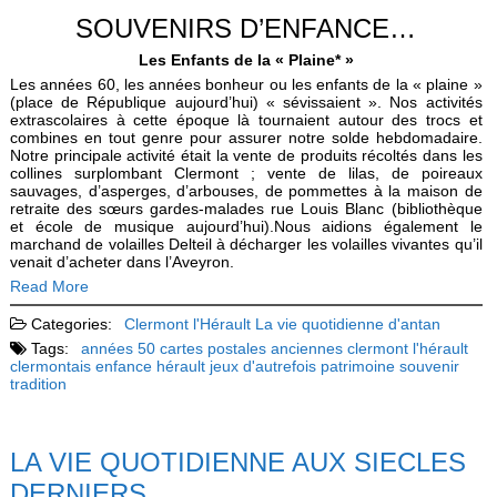
SOUVENIRS D’ENFANCE…
Les Enfants de la « Plaine* »
Les années 60, les années bonheur ou les enfants de la « plaine »
(place de République aujourd’hui) « sévissaient ». Nos activités
extrascolaires à cette époque là tournaient autour des trocs et
combines en tout genre pour assurer notre solde hebdomadaire.
Notre principale activité était la vente de produits récoltés dans les
collines surplombant Clermont ; vente de lilas, de poireaux
sauvages, d’asperges, d’arbouses, de pommettes à la maison de
retraite des sœurs gardes-malades rue Louis Blanc (bibliothèque
et école de musique aujourd’hui).Nous aidions également le
marchand de volailles Delteil à décharger les volailles vivantes qu’il
venait d’acheter dans l’Aveyron.
Read More
Categories:
Clermont l'Hérault
La vie quotidienne d'antan
Tags:
années 50
cartes postales anciennes
clermont l'hérault
clermontais
enfance
hérault
jeux d'autrefois
patrimoine
souvenir
tradition
LA VIE QUOTIDIENNE AUX SIECLES
DERNIERS