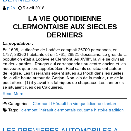
pj2h
5 avril 2018
LA VIE QUOTIDIENNE
CLERMONTAISE AUX SIECLES
DERNIERS
La population :
En 1698, le diocèse de Lodève comptait 26700 personnes, en
1737, 28360 habitants et en 1761, 28521 diocésains. Le gros de la
population était à Lodève et Clermont. Au XVIII°, la ville se divisait
en deux parties : Rougas qui correspondait au centre ancien et les
nouveaux quartiers appelés Saint Paul car ils se situaient autour
de l’église. Les tisserands étaient situés au Pioch dans les ruelles
de la ville haute autour de Gorjan. Non loin de la mairie, rue de la
poulaillerie, (1) il y avait les fabriques de chapeaux. Les tanneries
se situaient rues des Calquières.
Read More
Categories:
Clermont l'Hérault
La vie quotidienne d'antan
Tags:
clermont l'hérault
clermontais
coutume
histoire
tradition
LES PREMIERES AUTOMOBILES A