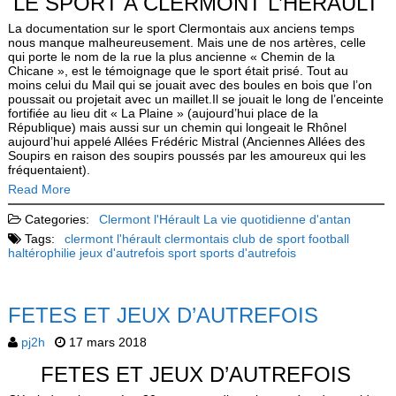
LE SPORT A CLERMONT L’HERAULT
La documentation sur le sport Clermontais aux anciens temps
nous manque malheureusement. Mais une de nos artères, celle
qui porte le nom de la rue la plus ancienne « Chemin de la
Chicane », est le témoignage que le sport était prisé. Tout au
moins celui du Mail qui se jouait avec des boules en bois que l’on
poussait ou projetait avec un maillet.Il se jouait le long de l’enceinte
fortifiée au lieu dit « La Plaine » (aujourd’hui place de la
République) mais aussi sur un chemin qui longeait le Rhônel
aujourd’hui appelé Allées Frédéric Mistral (Anciennes Allées des
Soupirs en raison des soupirs poussés par les amoureux qui les
fréquentaient).
Read More
Categories:
Clermont l'Hérault
La vie quotidienne d'antan
Tags:
clermont l'hérault
clermontais
club de sport
football
haltérophilie
jeux d'autrefois
sport
sports d'autrefois
FETES ET JEUX D’AUTREFOIS
pj2h
17 mars 2018
FETES ET JEUX D’AUTREFOIS