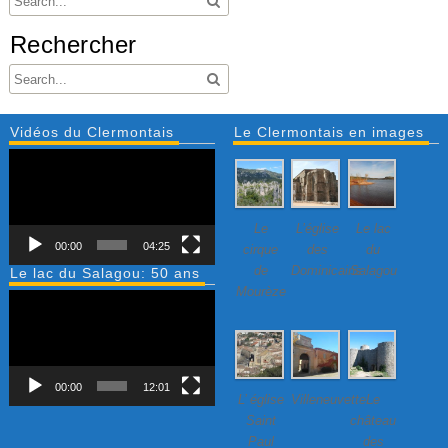
Rechercher
Vidéos du Clermontais
Le Clermontais en images
Lecteur
vidéo
Le
L’église
Le lac
00:00
04:25
cirque
des
du
de
Dominicains
Salagou
Le lac du Salagou: 50 ans
Mourèze
Lecteur
vidéo
00:00
12:01
L’ église
Villeneuvette…
Le
Saint
château
Paul
des