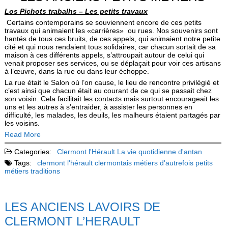
Los Pichots trabalhs – Les petits travaux
Certains contemporains se souviennent encore de ces petits
travaux qui animaient les «carrières» ou rues. Nos souvenirs sont
hantés de tous ces bruits, de ces appels, qui animaient notre petite
cité et qui nous rendaient tous solidaires, car chacun sortait de sa
maison à ces différents appels, s’attroupait autour de celui qui
venait proposer ses services, ou se déplaçait pour voir ces artisans
à l’œuvre, dans la rue ou dans leur échoppe.
La rue était le Salon où l’on cause, le lieu de rencontre privilégié et
c’est ainsi que chacun était au cou­rant de ce qui se passait chez
son voisin. Cela facilitait les contacts mais surtout encourageait les
uns et les autres à s’entraider, à assister les personnes en
difficulté, les malades, les deuils, les malheurs étaient partagés par
les voisins.
Read More
Categories:
Clermont l'Hérault
La vie quotidienne d'antan
Tags:
clermont l'hérault
clermontais
métiers d'autrefois
petits
métiers
traditions
LES ANCIENS LAVOIRS DE
CLERMONT L’HERAULT