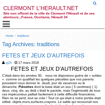
CLERMONT L'HERAULT.NET
Site non officiel de la ville de Clermont l'Hérault et de ses
alentours...France, Occitanie, Hérault 34
Home
/
traditions
Tag Archives: traditions
FETES ET JEUX D’AUTREFOIS
pj2h
17 mars 2018
FETES ET JEUX D’AUTREFOIS
C’était dans les années 30, nous ne disposions guère de « soldes
« comme on qualifiait les quelques piécettes que nos parents
pouvaient nous donner le Jeudi, jour de vacances ou le
dimanche.
Piécettes
dont la base était un sou ( 5 centimes) ( 1)
deux, cinq, dix, au delà c’était le pactole, mais l’ingéniosité de tous
ces impécunieux palliait facilement à cette difficulté financières.
Rien ne se perd, tout se crée ! Tout ce qui était à notre portée était
utilisé, objets,murs,surfaces,crayons. Le sable qui recouvrait nos