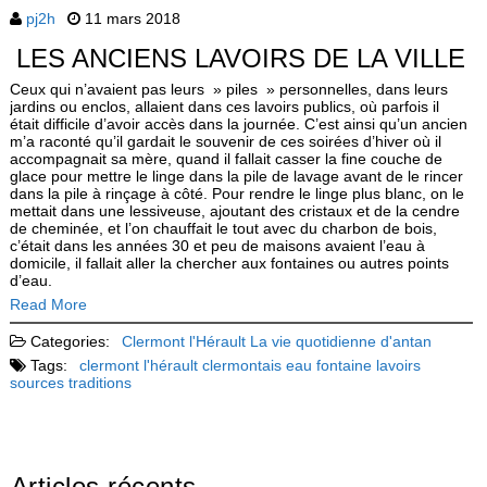
pj2h
11 mars 2018
LES ANCIENS LAVOIRS DE LA VILLE
Ceux qui n’avaient pas leurs » piles » personnelles, dans leurs
jardins ou enclos, allaient dans ces lavoirs publics, où parfois il
était difficile d’avoir accès dans la journée. C’est ainsi qu’un ancien
m’a raconté qu’il gardait le souvenir de ces soirées d’hiver où il
accompagnait sa mère, quand il fallait casser la fine couche de
glace pour mettre le linge dans la pile de lavage avant de le rincer
dans la pile à rinçage à côté. Pour rendre le linge plus blanc, on le
mettait dans une lessiveuse, ajoutant des cristaux et de la cendre
de cheminée, et l’on chauffait le tout avec du charbon de bois,
c’était dans les années 30 et peu de maisons avaient l’eau à
domicile, il fallait aller la chercher aux fontaines ou autres points
d’eau.
Read More
Categories:
Clermont l'Hérault
La vie quotidienne d'antan
Tags:
clermont l'hérault
clermontais
eau
fontaine
lavoirs
sources
traditions
Articles récents