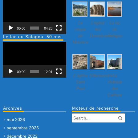
Lecteur
vidéo
Le
L’église
Le lac
00:00
04:25
cirque
des
du
de
Dominicains
Salagou
Le lac du Salagou: 50 ans
Mourèze
Lecteur
vidéo
00:00
12:01
L’ église
Villeneuvette…
Le
Saint
château
Paul
des
Guilhem
Archives
Moteur de recherche
mai 2026
septembre 2025
décembre 2022