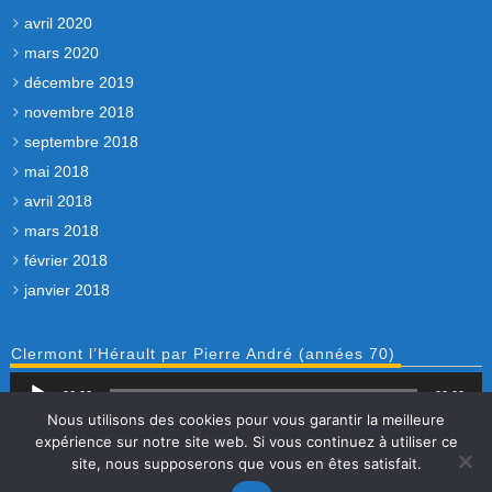
avril 2020
mars 2020
décembre 2019
novembre 2018
septembre 2018
mai 2018
avril 2018
mars 2018
février 2018
janvier 2018
Clermont l’Hérault par Pierre André (années 70)
Lecteur
00:00
audio
00:00
Nous utilisons des cookies pour vous garantir la meilleure
expérience sur notre site web. Si vous continuez à utiliser ce
Accueil
Contact
Mentions légales et politique de
site, nous supposerons que vous en êtes satisfait.
confidentialité
Sommaire du site