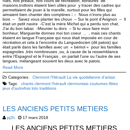
rues, nos préaux, nos cours de récréation, bordures de
maisons,trottoirs étaient bien utiles pour y tracer des cadres qui
permettaient de jouer à la marelle, surtout pour les filles qui
aimaient bien chanter des comptines
:
– Nous n’irons plus au
bois – Savez vous planter les choux – Sur le pont d’Avignon – Il
était un petit navire -C’est la mère Michel qui a perdu son chat,
J’ai du bon tabac -Meunier tu dors – Si tu veux faire mon
bonheur, Marguerite donnes moi ton coeur … , mais ces chants
étaient en langue Française qui nous était imposée en cour de
récréation,et cela à l’encontre du Languedocien (dit patois) qui
était parlé dans les familles avec un « bémol « pour les familles
espagnoles ,très nombreuses ,ou, à cause de la ressemblance
entre l’Espagnol et le Français , on parlait l’une ou l’autre de ses
langues, mélangeant souvent les deux avec le patois.
Read More
Categories:
Clermont l'Hérault
La vie quotidienne d'antan
Tags:
chants
clermont l'hérault
clermontais
coutumes
fêtes
jeux d'autrefois
loto
traditions
LES ANCIENS PETITS METIERS
pj2h
17 mars 2018
LES ANCIENS PETITS METIERS