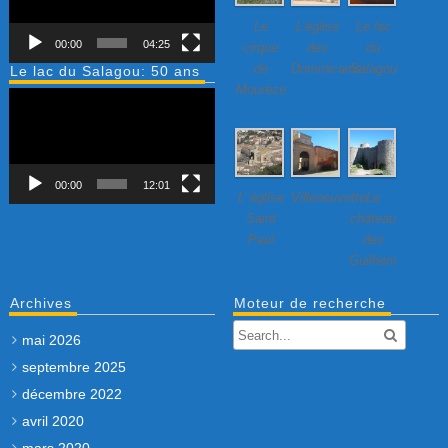
Le
L’église
Le lac
00:00
04:25
cirque
des
du
de
Dominicains
Salagou
Le lac du Salagou: 50 ans
Mourèze
Lecteur
vidéo
00:00
12:01
L’ église
Villeneuvette…
Le
Saint
château
Paul
des
Guilhem
Archives
Moteur de recherche
mai 2026
septembre 2025
décembre 2022
avril 2020
mars 2020