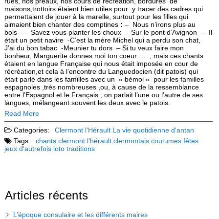
rues, nos préaux, nos cours de récréation, bordures de
maisons,trottoirs étaient bien utiles pour y tracer des cadres qui
permettaient de jouer à la marelle, surtout pour les filles qui
aimaient bien chanter des comptines
:
– Nous n’irons plus au
bois – Savez vous planter les choux – Sur le pont d’Avignon – Il
était un petit navire -C’est la mère Michel qui a perdu son chat,
J’ai du bon tabac -Meunier tu dors – Si tu veux faire mon
bonheur, Marguerite donnes moi ton coeur … , mais ces chants
étaient en langue Française qui nous était imposée en cour de
récréation,et cela à l’encontre du Languedocien (dit patois) qui
était parlé dans les familles avec un « bémol « pour les familles
espagnoles ,très nombreuses ,ou, à cause de la ressemblance
entre l’Espagnol et le Français , on parlait l’une ou l’autre de ses
langues, mélangeant souvent les deux avec le patois.
Read More
Categories:
Clermont l'Hérault
La vie quotidienne d'antan
Tags:
chants
clermont l'hérault
clermontais
coutumes
fêtes
jeux d'autrefois
loto
traditions
Articles récents
L’époque consulaire et les différents maires