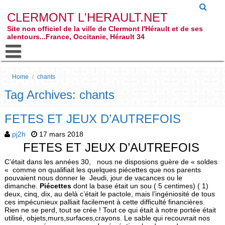
CLERMONT L'HERAULT.NET
Site non officiel de la ville de Clermont l'Hérault et de ses
alentours...France, Occitanie, Hérault 34
Home
/
chants
Tag Archives: chants
FETES ET JEUX D’AUTREFOIS
pj2h
17 mars 2018
FETES ET JEUX D’AUTREFOIS
C’était dans les années 30, nous ne disposions guère de « soldes
« comme on qualifiait les quelques piécettes que nos parents
pouvaient nous donner le Jeudi, jour de vacances ou le
dimanche.
Piécettes
dont la base était un sou ( 5 centimes) ( 1)
deux, cinq, dix, au delà c’était le pactole, mais l’ingéniosité de tous
ces impécunieux palliait facilement à cette difficulté financières.
Rien ne se perd, tout se crée ! Tout ce qui était à notre portée était
utilisé, objets,murs,surfaces,crayons. Le sable qui recouvrait nos