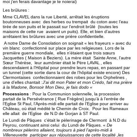
moi j’en ferais davantage je te noierai)
Les brûlures :
Mme CLAVEL dans la rue Liberté, arrêtait les éruptions
boutonneuses avec des herbes ou trempait du coton avec l’eau
tirée de son puits et le passait sur l’endroit brûlé (toutes les
maisons de cette rue avaient un puits). Elle, et bien d’autres
arrêtaient les brûlures avec une prière confidentielle.
A notre Dame de Consolation on soignait « les frayeurs » avec du
vin blanc confectionné sur place par les religieuses. Lors de la
première guerre mondiale, elles n’étaient que trois sœurs
Jacquettes ( Maison à Beziers). La mère était Sainte Anne, l’autre
Sœur Thérèse, leur aumônier était le Père LAVAL , elles
descendaient à l’Hôpital pour prendre leurs repas, en passant par
un tunnel (cette sortie dans la cour de l’hôpital existe encore) Des
Clermontaises confectionnaient des robes pour les Orphelines ,
une d’elles chantait :
J’ai dit mon Pater et mon Crédo, fait ma prière
à la Madone, Bonsoir Mon Dieu, je fais dodo «
Processions
: Pour la Communion solennelle, la procession
partait de la Persévérance ( Rue Frégère) jusqu’à à l’entrée de
l’Eglise St Paul, l’Après-midi elle partait de l’Eglise pour arriver au
Château, où était médité le Chemin de Croix. Pour les Rameaux
elle allait de l’Eglise de N.D de Gorjan à ST Paul.
Le Lundi de Pâques c’était le pèlerinage de Clermont à N.D du
Peyrou, continuant ainsi celui du Lundi de Pâques. «
De
nombreux pèlerins allaient, toujours à pied l’après-midi à
Villeneuvette participer aux réjouissances de cette localité ,les