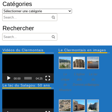
Catégories
Rechercher
Vidéos du Clermontais
Le Clermontais en images
Lecteur
vidéo
Le
L’église
Le lac
00:00
04:25
cirque
des
du
de
Dominicains
Salagou
Le lac du Salagou: 50 ans
Mourèze
Lecteur
vidéo