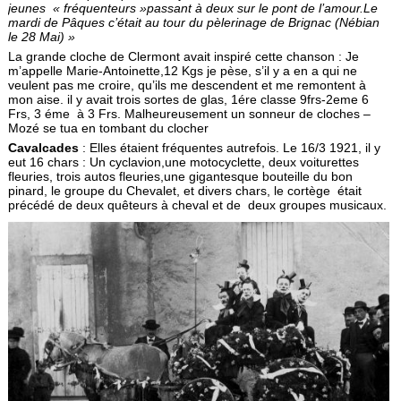
jeunes « fréquenteurs »passant à deux sur le pont de l’amour.
Le
mardi de Pâques c’était au tour du pèlerinage de Brignac (Nébian
le 28 Mai) »
La grande cloche de Clermont avait inspiré cette chanson : Je
m’appelle Marie-Antoinette,12 Kgs je pèse, s’il y a en a qui ne
veulent pas me croire, qu’ils me descendent et me remontent à
mon aise. il y avait trois sortes de glas, 1ére classe 9frs-2eme 6
Frs, 3 éme à 3 Frs. Malheureusement un sonneur de cloches –
Mozé se tua en tombant du clocher
Cavalcades
: Elles étaient fréquentes autrefois. Le 16/3 1921, il y
eut 16 chars : Un cyclavion,une motocyclette, deux voiturettes
fleuries, trois autos fleuries,une gigantesque bouteille du bon
pinard, le groupe du Chevalet, et divers chars, le cortège était
précédé de deux quêteurs à cheval et de deux groupes musicaux.