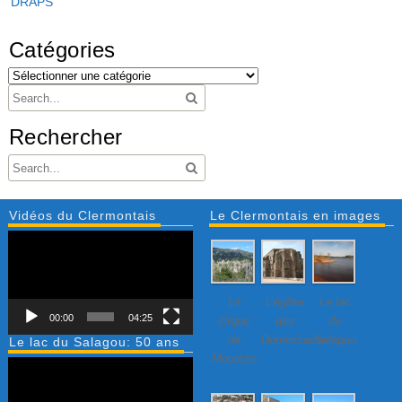
DRAPS
Catégories
Rechercher
Vidéos du Clermontais
Le Clermontais en images
Lecteur
vidéo
Le
L’église
Le lac
00:00
04:25
cirque
des
du
de
Dominicains
Salagou
Le lac du Salagou: 50 ans
Mourèze
Lecteur
vidéo