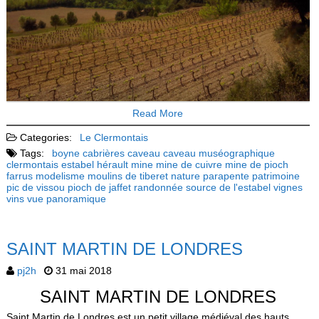
Read More
Categories:
Le Clermontais
Tags:
boyne
cabrières
caveau
caveau muséographique
clermontais
estabel
hérault
mine
mine de cuivre
mine de pioch
farrus
modelisme
moulins de tiberet
nature
parapente
patrimoine
pic de vissou
pioch de jaffet
randonnée
source de l'estabel
vignes
vins
vue panoramique
SAINT MARTIN DE LONDRES
pj2h
31 mai 2018
SAINT MARTIN DE LONDRES
Saint Martin de Londres est un petit village médiéval des hauts