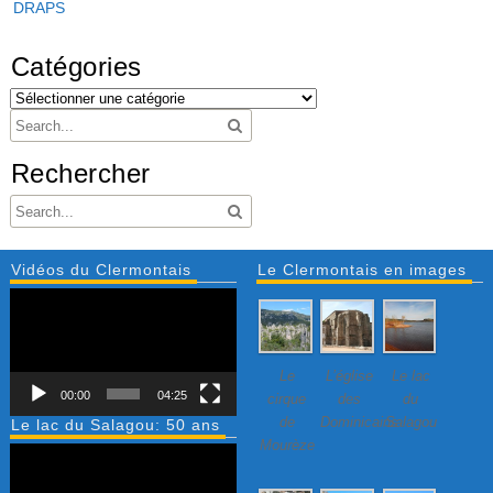
DRAPS
Catégories
Rechercher
Vidéos du Clermontais
Le Clermontais en images
Lecteur
vidéo
Le
L’église
Le lac
00:00
04:25
cirque
des
du
de
Dominicains
Salagou
Le lac du Salagou: 50 ans
Mourèze
Lecteur
vidéo