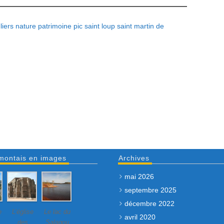
liers
nature
patrimoine
pic saint loup
saint martin de
montais en images
Archives
mai 2026
septembre 2025
décembre 2022
e
L’église
Le lac du
avril 2020
des
Salagou