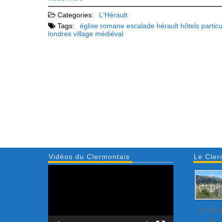
Categories:
L'Hérault
Tags:
église romane
escalade
hérault
hôtels particu
londres
village médiéval
Vidéos du Clermontais
Le Cler
Lecteur
vidéo
Le cirqu
de