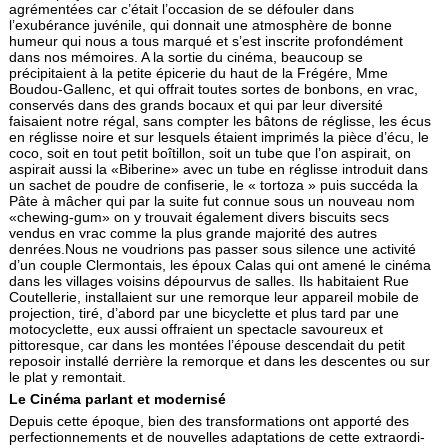
agrémentées car c’était l’occasion de se défouler dans
l’exubérance juvénile, qui donnait une atmosphère de bonne
humeur qui nous a tous marqué et s’est inscrite profondément
dans nos mémoires. A la sortie du cinéma, beau­coup se
précipitaient à la petite épicerie du haut de la Frégére, Mme
Boudou-Gallenc, et qui offrait toutes sortes de bonbons, en vrac,
conservés dans des grands bocaux et qui par leur diversité
faisaient notre régal, sans comp­ter les bâtons de réglisse, les écus
en réglisse noire et sur lesquels étaient imprimés la pièce d’écu, le
coco, soit en tout petit boîtillon, soit un tube que l’on aspirait, on
aspirait aussi la «Biberine» avec un tube en réglisse introduit dans
un sachet de poudre de confiserie, le « tortoza » puis succéda la
Pâte à mâcher qui par la suite fut connue sous un nouveau nom
«chewing-gum» on y trouvait également divers biscuits secs
vendus en vrac comme la plus grande majorité des autres
denrées.Nous ne voudrions pas passer sous silence une activité
d’un couple Clermontais, les époux Calas qui ont amené le cinéma
dans les villages voisins dépourvus de salles. Ils habitaient Rue
Coutellerie, installaient sur une remorque leur appareil mobile de
projection, tiré, d’abord par une bicyclette et plus tard par une
motocyclette, eux aussi offraient un spectacle savoureux et
pittoresque, car dans les montées l’épouse descendait du petit
reposoir ins­tallé derrière la remorque et dans les descentes ou sur
le plat y remontait.
Le Cinéma parlant et modernisé
Depuis cette époque, bien des transformations ont apporté des
perfectionnements et de nouvelles adaptations de cette extraordi­