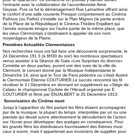
l’entracte avec la collaboration de l’accordéoniste Aimé
Geysse. Puis ce fut le déménagement Rue Lamartine offrant ainsi
le confort d’une salle couverte.Presque conjointement au Cinéma
Paihous (ou Pathé) s’installe sur le Plan Mignon (la partie arrière
de la Place de la République) le Cinéma-Théâtre Enjalbert qui
l’année suivante émigre sur l’autre partie de la même place, que
les vieux Clermontais s’obstinaient à appeler de son nom
moyenâgeux de la Plaine.
Premières Actualités Clermontaises
Nos recherches nous ont fait faire une découverte surprenante, le
24 Décembre 191 3 (à 8H30 du soir) les nombreux spectateurs
venus assister à la Séance de Gala «Les Surprises du divorce»
Comédie en deux parties, purent voir des vues de la ville de
Clermont, le concert donné par la Musique Indépendante le
Dimanche 14, ainsi que le Tour de Paris pédestre où s’était illustré
le Clermontais Etienne COUTURIER.Le succès rencontré les fit
récidiver le 3 I Décembre en donnant en supplément au «Siège de
Calais» le championnat Cycliste de l’Hérault organisé par E.
COUTURIER et filmé par ENJALBERT le 25 Décembre 1913.
Sonorisation du Cinéma muet
Jusqu’à l’apparition du film parlant les films étaient accompagnés
par de la musique, la plupart du temps interprétée par un ou une
pianiste qui devait suivre attentivement le déroulement de l’action
sur l’écran pour développer des arpèges en conséquence. Pour
les grands films les distributeurs fournissaient des thèmes musi
caux à suivre, mais il appartenait aux musiciens de suppléer pour