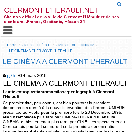
CLERMONT L'HERAULT.NET
Site non officiel de la ville de Clermont l'Hérault et de ses
alentours...France, Occitanie, Hérault 34
Home
/
Clermont l'Hérault
/
Clermont, ville culturelle
/
LE CINÉMA A CLERMONT L’HERAULT
LE CINÉMA A CLERMONT L’HERAULT
pj2h
4 mars 2018
LE CINEMA A CLERMONT L’HERAULT
Lentielectroplastichromomiloserpentegraph à Clermont
l’Hérault
Ce premier titre, peu connu, est bien pourtant la première
dénomination donné à la nouvelle invention des Frères LUMIERE
présentée au Public pour la première fois le 28 Décembre 1895,
elle fut remplacée plus tard par CINEMATOGRAPHE ensuite
CINEMA, et bien entendu plus tard, par CINE. Les spectateurs du
Clermontais pourtant connurent cette première dénomination
lorsque les exploitants ambulants qui s’installaient sur la place de