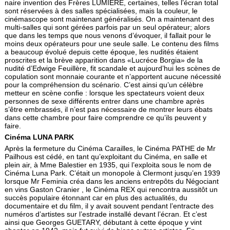
naire invention des Frères LUMIERE, certaines, telles l’écran total
sont réservées à des salles spécialisées, mais la couleur, le
cinémascope sont maintenant généralisés. On a maintenant des
multi-salles qui sont gérées parfois par un seul opérateur; alors
que dans les temps que nous venons d’évoquer, il fallait pour le
moins deux opérateurs pour une seule salle. Le contenu des films
a beaucoup évolué depuis cette époque, les nudités étaient
proscrites et la brève apparition dans «Lucréce Borgia» de la
nudité d’Edwige Feuillère, fit scandale et aujourd’hui les scènes de
copulation sont monnaie courante et n’apportent aucune nécessité
pour la compréhension du scénario. C’est ainsi qu’un célèbre
metteur en scène confie : lorsque les spectateurs voient deux
personnes de sexe différents entrer dans une chambre après
s’être embrassés, il n’est pas nécessaire de montrer leurs ébats
dans cette chambre pour faire comprendre ce qu’ils peuvent y
faire.
Cinéma LUNA PARK
Après la fermeture du Cinéma Carailles, le Cinéma PATHE de Mr
Pailhous est cédé, en tant qu’exploitant du Cinéma, en salle et
plein air, à Mme Balestier en 1935, qui l’exploita sous le nom de
Cinéma Luna Park. C’était un monopole à Clermont jusqu’en 1939
lorsque Mr Feminia créa dans les anciens entrepôts du Négociant
en vins Gaston Cranier , le Cinéma REX qui rencontra aussitôt un
succès populaire étonnant car en plus des actualités, du
documentaire et du film, il y avait souvent pendant l’entracte des
numéros d’artistes sur l’estrade installé devant l’écran. Et c’est
ainsi que Georges GUETARY, débutant à cette époque y vint