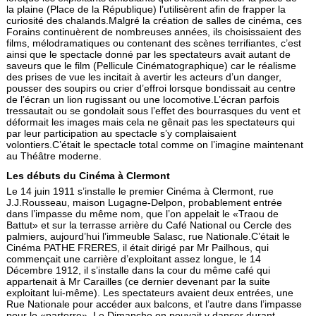
la plaine (Place de la République) l’utilisèrent afin de frapper la
curiosité des chalands.Malgré la création de salles de cinéma, ces
Forains continuèrent de nombreuses années, ils choisissaient des
films, mélodramatiques ou contenant des scènes terrifiantes, c’est
ainsi que le spectacle donné par les spectateurs avait autant de
saveurs que le film (Pellicule Cinématographique) car le réalisme
des prises de vue les incitait à avertir les acteurs d’un danger,
pousser des soupirs ou crier d’effroi lorsque bondissait au centre
de l’écran un lion rugissant ou une locomotive.L’écran parfois
tressautait ou se gondolait sous l’effet des bourrasques du vent et
déformait les images mais cela ne gênait pas les spectateurs qui
par leur participation au spectacle s’y complaisaient
volontiers.C’était le spectacle total comme on l’imagine maintenant
au Théâtre moderne.
Les débuts du Cinéma à Clermont
Le 14 juin 1911 s’installe le premier Cinéma à Clermont, rue
J.J.Rousseau, maison Lugagne-Delpon, probablement entrée
dans l’impasse du même nom, que l’on appelait le «Traou de
Battut» et sur la terras­se arrière du Café National ou Cercle des
palmiers, aujourd’hui l’immeuble Salasc, rue Nationale.C’était le
Cinéma PATHE FRERES, il était dirigé par Mr Pailhous, qui
commençait une carrière d’exploitant assez longue, le 14
Décembre 1912, il s’installe dans la cour du même café qui
appartenait à Mr Carailles (ce dernier devenant par la suite
exploitant lui-même). Les spectateurs avaient deux entrées, une
Rue Nationale pour accéder aux balcons, et l’autre dans l’impasse
pour le «parterre». Le Dimanche on pouvait y danser durant