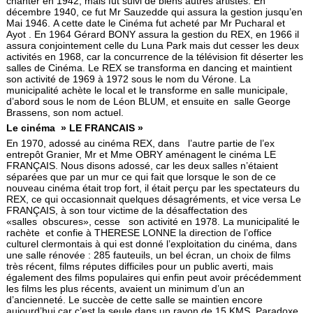
chanter en 1942, mais fut suivi de biens autres artistes. En
décembre 1940, ce fut Mr Sauzedde qui assura la gestion jusqu’en
Mai 1946. A cette date le Cinéma fut acheté par Mr Pucharal et
Ayot . En 1964 Gérard BONY assura la gestion du REX, en 1966 il
assura conjoin­tement celle du Luna Park mais dut cesser les deux
activités en 1968, car la concurrence de la télévision fit déserter les
salles de Cinéma. Le REX se transforma en dancing et maintient
son activité de 1969 à 1972 sous le nom du Vérone. La
municipalité achète le local et le transforme en salle municipale,
d’abord sous le nom de Léon BLUM, et ensuite en salle George
Brassens, son nom actuel.
Le cinéma » LE FRANCAIS »
En 1970, adossé au cinéma REX, dans l’autre partie de l’ex
entrepôt Granier, Mr et Mme OBRY aménagent le cinéma LE
FRANÇAIS. Nous disons adossé, car les deux salles n’étaient
séparées que par un mur ce qui fait que lorsque le son de ce
nouveau cinéma était trop fort, il était perçu par les spectateurs du
REX, ce qui occasionnait quelques désagréments, et vice versa Le
FRANÇAIS, à son tour victime de la désaffectation des
«salles obscures», cesse son activité en 1978. La municipalité le
rachète et confie à THERESE LONNE la direction de l’office
culturel clermontais à qui est donné l’exploitation du cinéma, dans
une salle rénovée : 285 fauteuils, un bel écran, un choix de films
très récent, films réputes difficiles pour un public averti, mais
également des films populaires qui enfin peut avoir précédemment
les films les plus récents, avaient un minimum d’un an
d’ancienneté. Le succèe de cette salle se maintien encore
aujourd’hui car c’est la seule dans un rayon de 15 KMS. Paradoxe,