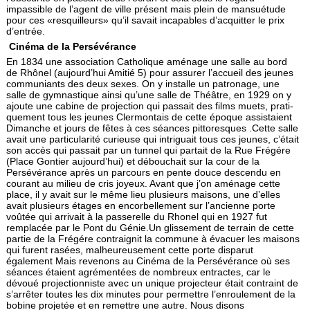
impassible de l’agent de ville présent mais plein de mansuétude
pour ces «resquilleurs» qu’il savait incapables d’acquitter le prix
d’entrée.
Cinéma de la Persévérance
En 1834 une association Catholique aménage une salle au bord
de Rhônel (aujourd’hui Amitié 5) pour assurer l’accueil des jeunes
communiants des deux sexes. On y installe un patronage, une
salle de gymnastique ainsi qu’une salle de Théâtre, en 1929 on y
ajoute une cabine de projection qui passait des films muets, prati­
quement tous les jeunes Clermontais de cette époque assistaient
Dimanche et jours de fêtes à ces séances pit­toresques .Cette salle
avait une particularité curieuse qui intriguait tous ces jeunes, c’était
son accès qui passait par un tunnel qui partait de la Rue Frégére
(Place Gontier aujourd’hui) et débouchait sur la cour de la
Persévérance après un parcours en pente douce descendu en
courant au milieu de cris joyeux. Avant que j’on aménage cette
place, il y avait sur le même lieu plusieurs maisons, une d’elles
avait plusieurs étages en encorbellement sur l’ancienne porte
voûtée qui arrivait à la passerelle du Rhonel qui en 1927 fut
remplacée par le Pont du Génie.Un glissement de terrain de cette
partie de la Frégére contraignit la commune à évacuer les maisons
qui furent rasées, malheureusement cette porte disparut
également Mais revenons au Cinéma de la Persévérance où ses
séances étaient agrémentées de nombreux entractes, car le
dévoué projectionniste avec un unique projecteur était contraint de
s’arrêter toutes les dix minutes pour permettre l’enroulement de la
bobine projetée et en remettre une autre. Nous disons