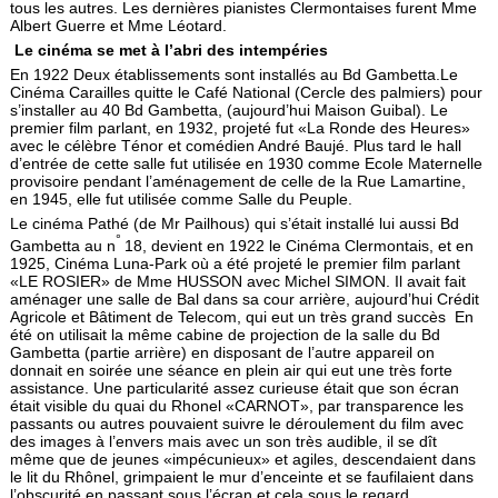
tous les autres. Les dernières pianistes Clermontaises furent Mme
Albert Guerre et Mme Léotard.
Le cinéma se met à l’abri des intempéries
En 1922 Deux établissements sont installés au Bd Gambetta.Le
Cinéma Carailles quitte le Café National (Cercle des palmiers) pour
s’installer au 40 Bd Gambetta, (aujourd’hui Maison Guibal). Le
premier film parlant, en 1932, projeté fut «La Ronde des Heures»
avec le célèbre Ténor et comédien André Baujé. Plus tard le hall
d’entrée de cette salle fut utilisée en 1930 comme Ecole Maternelle
provisoire pendant l’aménagement de celle de la Rue Lamartine,
en 1945, elle fut utilisée comme Salle du Peuple.
Le cinéma Pathé (de Mr Pailhous) qui s’était installé lui aussi Bd
°
Gambetta au n
18, devient en 1922 le Cinéma Clermontais, et en
1925, Cinéma Luna-Park où a été projeté le premier film parlant
«LE ROSIER» de Mme HUSSON avec Michel SIMON. Il avait fait
aménager une salle de Bal dans sa cour arrière, aujourd’hui Crédit
Agricole et Bâtiment de Telecom, qui eut un très grand succès En
été on utilisait la même cabine de projection de la salle du Bd
Gambetta (partie arrière) en disposant de l’autre appareil on
donnait en soirée une séance en plein air qui eut une très forte
assistance. Une particularité assez curieuse était que son écran
était visible du quai du Rhonel «CARNOT», par transparence les
passants ou autres pouvaient suivre le déroulement du film avec
des images à l’envers mais avec un son très audible, il se dît
même que de jeunes «impécunieux» et agiles, descendaient dans
le lit du Rhônel, grimpaient le mur d’enceinte et se faufilaient dans
l’obscurité en passant sous l’écran et cela sous le regard