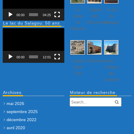
Le
L’église
Le lac
00:00
04:25
cirque
des
du
de
Dominicains
Salagou
Le lac du Salagou: 50 ans
Mourèze
Lecteur
vidéo
00:00
12:01
L’ église
Villeneuvette…
Le
Saint
château
Paul
des
Guilhem
Archives
Moteur de recherche
mai 2026
septembre 2025
décembre 2022
avril 2020