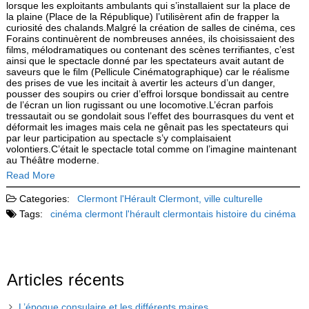
lorsque les exploitants ambulants qui s’installaient sur la place de
la plaine (Place de la République) l’utilisèrent afin de frapper la
curiosité des chalands.Malgré la création de salles de cinéma, ces
Forains continuèrent de nombreuses années, ils choisissaient des
films, mélodramatiques ou contenant des scènes terrifiantes, c’est
ainsi que le spectacle donné par les spectateurs avait autant de
saveurs que le film (Pellicule Cinématographique) car le réalisme
des prises de vue les incitait à avertir les acteurs d’un danger,
pousser des soupirs ou crier d’effroi lorsque bondissait au centre
de l’écran un lion rugissant ou une locomotive.L’écran parfois
tressautait ou se gondolait sous l’effet des bourrasques du vent et
déformait les images mais cela ne gênait pas les spectateurs qui
par leur participation au spectacle s’y complaisaient
volontiers.C’était le spectacle total comme on l’imagine maintenant
au Théâtre moderne.
Read More
Categories:
Clermont l'Hérault
Clermont, ville culturelle
Tags:
cinéma
clermont l'hérault
clermontais
histoire du cinéma
Articles récents
L’époque consulaire et les différents maires