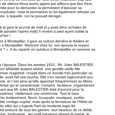
r de silence.
Nous avons appris par ailleurs que leur frère,
aînée pour lui demander la permission d’épouser sa
cestrale) mais la permission lui fut également refusée car
aire à laquelle nul ne pouvait déroger.
la gare le journal de midi (il y avait deux arrivées de
 le parisien l’après-midi) Il revient à pied ayant oublié la
oches !.
 à Montpellier, il gare sa voiture derrière le théâtre et
 a Montpellier. Rentrant chez lui, son épouse le voyant
nt ? ». Il du repartir en autobus à Montpellier et ramener sa
 de l’époque .Dans les années 1910, Mr. Jules BALESTIER,
affabilité avaient séduit une gentille vieille fille
mier magistrat croyait dans ce monde très particulier où
le avait fait une touche. Elle s’en vantait ingénument aux
oie, et c’est ainsi qu’elle apportait fréquemment au Maire
isie qui le caractérisait.
Certains facétieux organisèrent
isant que Mr Jules BALESTIER était d’accord pour la
anisèrent réellement une cérémonie. Tout le haut
anche évidemment, fleurs, bouquets, musiques, invités
ble cortège nuptial ,mais après la fermeture de l’Hôtel de
 ville) qui y logeait.
Parti du modeste logis de
tôt entouré de tous les gamins tout heureux de ce défilé,
ue tonitruante , les voilà parvenus devant la mairie, le