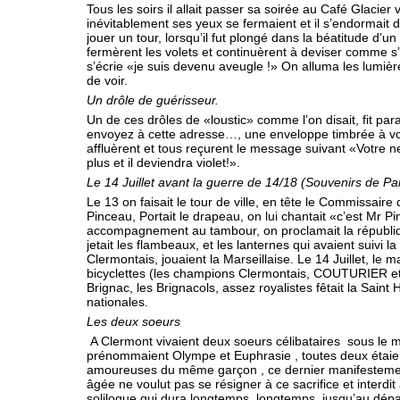
Tous les soirs il allait passer sa soirée au Café Glacier 
inévitablement ses yeux se fer­maient et il s’endormait 
jouer un tour, lorsqu’il fut plongé dans la béatitude d’un
fermèrent les volets et continuèrent à deviser comme s’i
s’écrie «je suis devenu aveugle !» On alluma les lumière
de voir.
Un drôle de guérisseur.
Un de ces drôles de «loustic» comme l’on disait, fit pa
envoyez à cette adres­se…, une enveloppe timbrée à vo
affluèrent et tous reçurent le message suivant «Votre n
plus et il deviendra violet!».
Le 14 Juillet avant la guerre de 14/18 (Souvenirs de 
Le 13 on faisait le tour de ville, en tête le Commissair
Pinceau, Portait le drapeau, on lui chantait «c’est Mr P
accompagnement au tambour, on pro­clamait la républiqu
jetait les flam­beaux, et les lanternes qui avaient suivi
Clermontais, jouaient la Marseillaise. Le 14 Juillet, le m
bicyclettes (les champions Clermontais, COUTURIER et 
Brignac, les Brignacols, assez royalistes fêtait la Saint 
nationales.
Les deux soeurs
A Clermont vivaient deux soeurs célibataires sous le mê
prénommaient Olympe et Euphrasie , toutes deux étaie
amoureuses du même garçon , ce dernier manifestement
âgée ne voulut pas se résigner à ce sacrifice et interdi
soliloque qui dura longtemps, longtemps, jusqu’au départ