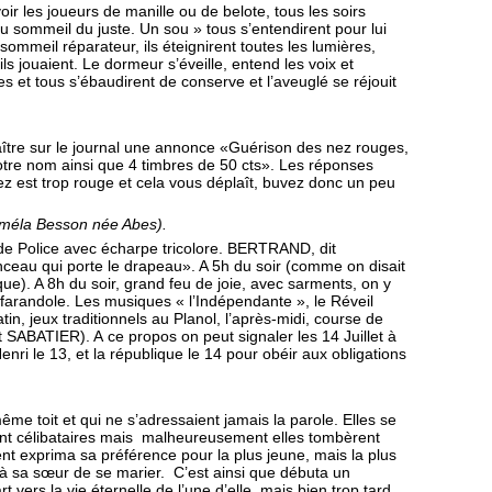
voir les joueurs de manille ou de belote, tous les soirs
du sommeil du juste. Un sou » tous s’entendirent pour lui
 sommeil réparateur, ils éteignirent toutes les lumières,
ls jouaient. Le dormeur s’éveille, entend les voix et
s et tous s’ébaudirent de conserve et l’aveuglé se réjouit
raître sur le journal une annonce «Guérison des nez rouges,
tre nom ainsi que 4 timbres de 50 cts». Les réponses
ez est trop rouge et cela vous déplaît, buvez donc un peu
Paméla Besson née Abes).
e de Police avec écharpe tricolore. BERTRAND, dit
inceau qui porte le drapeau». A 5h du soir (comme on disait
e). A 8h du soir, grand feu de joie, avec sarments, on y
 la farandole. Les musiques « l’Indépendante », le Réveil
atin, jeux traditionnels au Planol, l’après-midi, course de
SABATIER). A ce propos on peut signaler les 14 Juillet à
Henri le 13, et la république le 14 pour obéir aux obligations
me toit et qui ne s’adressaient jamais la parole.
Elles se
nt célibataires mais malheureusement elles tombèrent
 exprima sa préférence pour la plus jeune, mais la plus
t à sa sœur de se marier.
C’est ainsi que débuta un
 vers la vie éternelle de l’une d’elle, mais bien trop tard