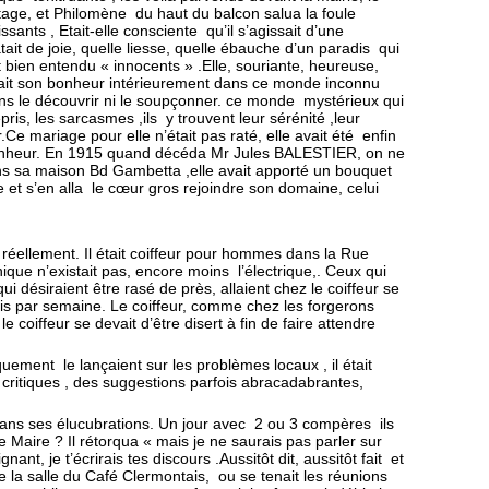
 étage, et Philomène du haut du balcon salua la foule
sants , Etait-elle consciente qu’il s’agissait d’une
it de joie, quelle liesse, quelle ébauche d’un paradis qui
t bien entendu « innocents » .
Elle, souriante, heureuse,
urait son bonheur intérieurement dans ce monde inconnu
ons le découvrir ni le soupçonner. ce monde mystérieux qui
épris, les sarcasmes ,ils y trouvent leur sérénité ,leur
.
Ce mariage pour elle n’était pas raté, elle avait été enfin
onheur.
En 1915 quand décéda Mr Jules BALESTIER, on ne
, dans sa maison Bd Gambetta ,elle avait apporté un bouquet
te et s’en alla le cœur gros rejoindre son domaine, celui
ellement. Il était coiffeur pour hommes dans la Rue
nique n’existait pas, encore moins l’électrique,. Ceux qui
qui désiraient être rasé de près, allaient chez le coiffeur se
fois par semaine. Le coiffeur, comme chez les forgerons
le coiffeur se devait d’être disert à fin de faire attendre
uement le lançaient sur les problèmes locaux , il était
s critiques , des suggestions parfois abracadabrantes,
 dans ses élucubrations. Un jour avec 2 ou 3 compères ils
 Maire ? Il rétorqua « mais je ne saurais pas parler sur
ant, je t’écrirais tes discours .Aussitôt dit, aussitôt fait et
de la salle du Café Clermontais, ou se tenait les réunions