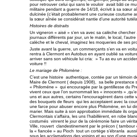
pour retrouver celui qui sans le vouloir avait bâti ce mu
militaire pendant a guerre de 14/18, écrivit à sa sœur 
dulcinée (c’était probablement une curieuse coutume an
la sœur aînée se considérait nantie d’une autorité tutél
Histoires de distraits
Un vigneron « aisé » s’en va avec sa calèche chercher à 
journaux différents par jour, un le matin, le local, l’autre
calèche et le cheval, imaginez les moqueries de ses pr
Juste avant la guerre, un commerçants s’en va en voiture
rentra à Clermont en Autobus en ayant oublié sa voiture
arriver sans son véhicule lui cria: » Tu as eu un accide
voiture !!
Le mariage de Philomène :
C’est une histoire authentique, contée par un témoin
Maire de Clermont ( depuis 1908), sa belle prestance son 
« Philoméne » qui encouragée par la gentillesse du Pre
vivent ceux que l’on surnommait les « innocents » ,qu’el
uns et aux autres, certains l’encouragèrent dans cette v
des bouquets de fleurs qui les acceptaient avec la courto
une farce pour abuser encore plus Philomène, en lui d
marier. Mais suite à son approbation immédiate ils org
Clermontais s’affaira, les uns l’habillèrent, en robe bl
costumés vinrent le jour de la cérémonie faire un vérita
Ville, rouvert clandestinement par le précon ( tambour de
la « fiancée » au Pioch tout un cortège s’ébranla aussi
sous les acclamations des voisins et au son d’une musiq