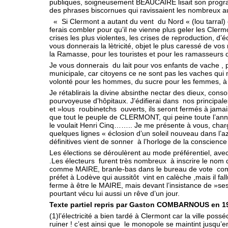
publiques, soigneusement BEAUCAIRE lisait son progra
des phrases biscornues qui ravissaient les nombreux audi
« Si Clermont a autant du vent du Nord « (lou tarral) c’
ferais combler pour qu’il ne vienne plus geler les Cler
crises les plus violentes, les crises de reproduction, d’
vous donnerais la lètricité, objet le plus caressé de vos
la Ramasse, pour les touristes et pour les ramasseurs d
Je vous donnerais du lait pour vos enfants de vache , pa
municipale, car citoyens ce ne sont pas les vaches qui
volonté pour les hommes, du sucre pour les femmes, 
Je rétablirais la divine absinthe nectar des dieux, cons
pourvoyeuse d’hôpitaux. J’édifierai dans nos principa
et »lous roubinetchs ouverts, ils seront fermés à jamais
que tout le peuple de CLERMONT, qui peine toute l’ann
le voulait Henri Cinq…….. Je me présente à vous, cha
quelques lignes « éclosion d’un soleil nouveau dans l’az
définitives vient de sonner à l’horloge de la conscience
Les élections se déroulèrent au mode préférentiel, avec
.Les électeurs furent très nombreux à inscrire le nom
comme MAIRE, branle-bas dans le bureau de vote comme
préfet à Lodève qui aussitôt vint en calèche ,mais il f
ferme à être le MAIRE, mais devant l’insistance de »ses 
pourtant vécu lui aussi un rêve d’un jour.
Texte partiel repris par Gaston COMBARNOUS en 
(1)l’électricité a bien tardé à Clermont car la ville poss
ruiner ! c’est ainsi que le monopole se maintint jusqu’