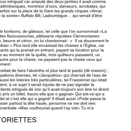
ous intriguait car amputé des deux jambes il avait comme
saltimbanques, montreur d’ours, danseurs, acrobates, qui
 parfois sur la place de la Gare les grands cirques «Amar,
la soirée» Buffalo Bill, Ladoumègue… qui venait d’être
, de bonbons, de gâteaux, tel celle que l’on surnommait «La
 des flaùoussounas, pâtisserie réputées Clermontaises
 beurre et citron, on lui chantonnait : «
Il va doucement le
ébian ».
Plus tard elle encaissait les chaises à l’Eglise, car
uants qui la prenait en entrant, payant sa location pour la
is au moment de la quête, trois quêteurs passaient, un
 l’autre pour la chaise, ne payaient pas la chaise ceux qui
lement.
ettait de faire l’absinthe et plus tard le pastis (dit maison) ;
pations diverses, tel «Jacquétou» qui charriait de l’eau de
ssi les loteries très particulières, tel Fraissinnet qui lotait
ent, à ce sujet il serait injuste de ne pas signaler la
ients intrigués de voir qu’il avait toujours son âne lui dirent
pris un billet, éacos ella que o gagnat» Qui est-ce qui a
t et c’est elle qui a gagné! Il disait aussi «Pode passa la
ser partout la tête haute, personne ne me doit rien.
verbiale «Mas coulhounat quand t’ay vist» Tu m’a
TORIETTES