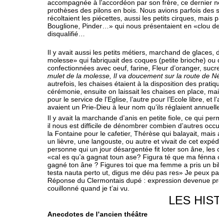
accompagnée à l’accordéon par son frère, ce dernier n
prothèses des pilons en bois. Nous avions parfois des 
récoltaient les piécettes, aussi les petits cirques, mais
Bouglione, Pinder…» qui nous présentaient en «clou de 
disqualifié…
Il y avait aussi les petits métiers, marchand de glaces
molesse» qui fabriquait des coques (petite brioche) ou
confectionnées avec oeuf, farine, Fleur d’oranger, sucre,
mulet de la molesse, Il va doucement sur la route de N
autrefois, les chaises étaient à la disposition des pratiq
cérémonie, ensuite on laissait les chaises en place, ma
pour le service de l’Eglise, l’autre pour l’Ecole libre, et
avaient un Prie-Dieu à leur nom qu’ils réglaient annuel
Il y avait la marchande d’anis en petite fiole, ce qui perm
il nous est difficile de dénombrer combien d’autres occu
la Fontaine pour le cafetier, Thérèse qui balayait, mais au
un lièvre, une langouste, ou autre et vivait de cet expédi
personne qui un jour désargentée fit loter son âne, les cl
«cal es qu’a gagnat toun ase? Figura té que ma fénna o 
gagné ton âne ? Figures toi que ma femme a pris un bille
testa nauta perto ut, digus me déu pas res» Je peux pas
Réponse du Clermontais dupé : expression devenue pro
couillonné quand je t’ai vu.
LES HIS
Anecdotes de l’ancien théâtre