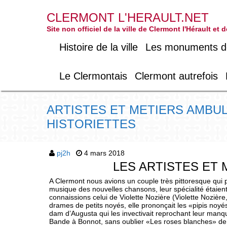
CLERMONT L'HERAULT.NET
Site non officiel de la ville de Clermont l'Hérault et
Histoire de la ville
Les monuments de 
Le Clermontais
Clermont autrefois
ARTISTES ET METIERS AMBU
HISTORIETTES
pj2h
4 mars 2018
LES ARTISTES ET
A Clermont nous avions un couple très pittoresque qui pa
musique des nouvelles chansons, leur spécialité étaient 
connaissions celui de Violette Nozière (Violette Nozière,
drames de petits noyés, elle prononçait les «pipis noyés
dam d’Augusta qui les invectivait reprochant leur manqu
Bande à Bonnot, sans oublier «Les roses blanches» de Be