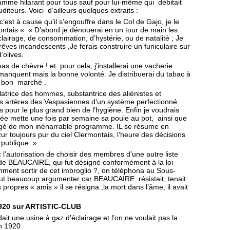
mme hilarant pour tous sauf pour lui-même qui débitait
teurs. Voici d’ailleurs quelques extraits :
est à cause qu’il s’engouffre dans le Col de Gajo, je le
montais « « D’abord je dénouerai en un tour de main les
éclairage, de consommation, d’hystérie, ou de natalité ; Je
 rêves incandescents ,Je ferais construire un funiculaire sur
’olives.
s de chèvre ! et pour cela, j’installerai une vacherie
 manquent mais la bonne volonté. Je distribuerai du tabac à
à bon marché .
olatrice des hommes, substantrice des aliénistes et
les artères des Vespasiennes d’un système perfectionné
 pour le plus grand bien de l’hygiène. Enfin je voudrais
ée mette une fois par semaine sa poule au pot, ainsi que
rgé de mon inénarrable programme. IL se résume en
ur toujours pur du ciel Clermontais, l’heure des décisions
 publique. »
 l’autorisation de choisir des membres d’une autre liste
 de BEAUCAIRE, qui fut désigné conformément à la loi
nt sortir de cet imbroglio ?, on téléphona au Sous-
allut beaucoup argumenter car BEAUCAIRE résistait, tenait
propres « amis » il se résigna ,la mort dans l’âme, il avait
1920 sur ARTISTIC-CLUB
édait une usine à gaz d’éclairage et l’on ne voulait pas la
en 1920