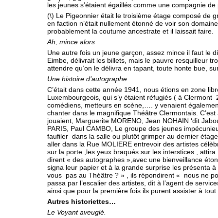
les jeunes s’étaient égaillés comme une compagnie de
(\) Le Pigeonnier était le troisième étage composé de gr
en faction n’était nullement étonné de voir son domaine
probablement la coutume ancestrate et il laissait faire.
Ah, mince alors
Une autre fois un jeune garçon, assez mince il faut le dir
Eimbe, délivrait les billets, mais le pauvre resquilleur t
attendre qu’on le délivra en tapant, toute honte bue, sur
Une histoire d’autographe
C’était dans cette année 1941, nous étions en zone libr
Luxembourgeois, qui s’y étaient réfugiés ( à Clermont 2
comédiens, metteurs en scène,…. y venaient également,
chanter dans le magnifique Théâtre Clermontais.
C’est
jouaient, Marguerite MORENO, Jean NOHAIN ‘dit Jabo
PARIS, Paul CAMBO,
Le groupe des jeunes impécunieu
faufiler dans la salle ou plutôt grimper au dernier étage 
aller dans la Rue MOLIERE entrevoir des artistes célèbr
sur la porte ,les yeux braqués sur les interstices , attir
dirent « des autographes »,avec une bienveillance éton
signa leur papier et à la grande surprise les présenta à
vous pas au Théâtre ? » , ils répondirent « nous ne pouv
passa par l’escalier des artistes, dit à l’agent de servi
ainsi que pour la première fois ils purent assister à tou
Autres historiettes…
Le Voyant aveuglé.