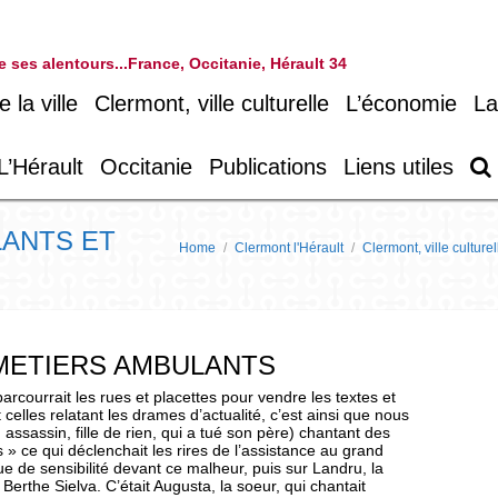
 de ses alentours...France, Occitanie, Hérault 34
la ville
Clermont, ville culturelle
L’économie
La
L’Hérault
Occitanie
Publications
Liens utiles
LANTS ET
Home
/
Clermont l'Hérault
/
Clermont, ville culturel
 METIERS AMBULANTS
rcourrait les rues et placettes pour vendre les textes et
celles relatant les drames d’actualité, c’est ainsi que nous
 assassin, fille de rien, qui a tué son père) chantant des
 » ce qui déclenchait les rires de l’assistance au grand
e de sensibilité devant ce malheur, puis sur Landru, la
rthe Sielva. C’était Augusta, la soeur, qui chantait