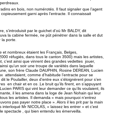
 perdreaux.
adins en bois, non numérotés. Il faut signaler que l’agent
 copieusement garni après l’entracte. Il connaissait
e, s’intro­duisit par le guichet d’où Mr BALDY, dit
rouva la cabine fermée, ne pût pénétrer dans la salle et dut
 la porte.
e et nombreux étaient les Français, Belges,
000 réfugiés, dans tous le canton 3500) mais les artistes,
 c’est ainsi que vinrent des grandes vedettes jouer,
 ainsi qu’un soir une troupe de variétés dans laquelle
une, son frère Claude DAUPHIN, Rosine DEREAN, Lucien
x attendaient, comme d’habitude l’entracte pour se
dit le Poulailler, deux d’entre eux s’éloignèrent pour s’en
es en chair et en os .
Le bruit qu’ils firent, en s’appuyant
a Lucien PARIS qui vint leur demander ce qu’ils voulaient, ils
nante, il les amena dans la loge de Jean Nohain qui leur
 tous les artistes. Il demanda « mais pourquoi n’entrez
ons pas payer notre place ». Alors il les prit par la main
ces interloqué Mr NICOLAS, « laissez les entrer » et c’est
t le spectacle , qui bien entendu les émerveilla.