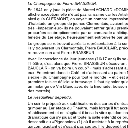
Le Champagne de Pierre BRASSEUR.
En 1941 on y joua la pièce de Marcel ACHARD «DOMI
affiche exceptionnelle n’était pas rarissime car les Arti
ainsi qu’a CLERMONT, on voyait un nombre impressio
d’habitude un groupe de jeunes Clermontais, avaient pu
très «impécunieux» ils ne pouvaient entrer qu’au premi
procurées «subrepticement» par un camarade athlétique
fenêtre du 1er étage, heureusement entrouverte par un 
Le groupe se retrouvait après la représentation à la sor
ils y trouvèrent un Clermontais, Pierre BAUCLAIR, pré
retrouver son ami Pierre BRAS­SEUR.
Avec l’inconscience de leur jeunesse (16/17 ans) ils se
Théâtre, c’est alors que Pierre BRASSEUR découvrant que
BAUCLAIR «on va boire un coup?» mais s’adressant aussi
eux. En entrant dans le Café, et s’adressant au patron Mr
s’écrie «du Champagne pour tout le monde !» et c’est ai
première fois ce délicieux breuvage. Il faut signaler
un mélange de Vm Blanc avec de la limonade, boisson
des mortels).
Le Resquilleur dépendu.
Un soir le préposé aux subtilisations des cartes d’entr
grimper au 1er étage du Théâtre, mais lorsqu’il fut accr
rétablissement et en s’agitant il brisa la vitre qui domina
dramatique qui s’y jouait et toute la salle entendit ce br
descendit du «Pigeonnier» (1) où il assis­tait à la représe
garçon, gigotant et n’osant pas sauter. Il le dépendit et