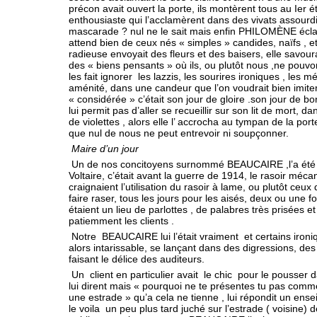
précon avait ouvert la porte, ils montèrent tous au Ier
enthousiaste qui l’acclamèrent dans des vivats assourdis
mascarade ? nul ne le sait mais enfin PHILOMÈNE éclata
attend bien de ceux nés « simples » candides, naïfs , e
radieuse envoyait des fleurs et des baisers, elle savo
des « biens pensants » où ils, ou plutôt nous ,ne pouv
les fait ignorer les lazzis, les sourires ironiques , les m
aménité, dans une candeur que l’on voudrait bien imiter
« considérée » c’était son jour de gloire .son jour de b
lui permit pas d’aller se recueillir sur son lit de mort
de violettes , alors elle l’ accrocha au tympan de la por
que nul de nous ne peut entrevoir ni soupçonner.
Maire d’un jour
Un de nos concitoyens surnommé BEAUCAIRE ,l’a été ré
Voltaire, c’était avant la guerre de 1914, le rasoir méca
craignaient l’utilisation du rasoir à lame, ou plutôt ceux 
faire raser, tous les jours pour les aisés, deux ou une 
étaient un lieu de parlottes , de palabres très prisées et 
patiemment les clients .
Notre BEAUCAIRE lui l’était vraiment et certains ironiq
alors intarissable, se lançant dans des digressions, de
faisant le délice des auditeurs.
Un client en particulier avait le chic pour le pousser
lui dirent mais « pourquoi ne te présentes tu pas comme
une estrade » qu’a cela ne tienne , lui répondit un enseign
le voila un peu plus tard juché sur l’estrade ( voisine) 