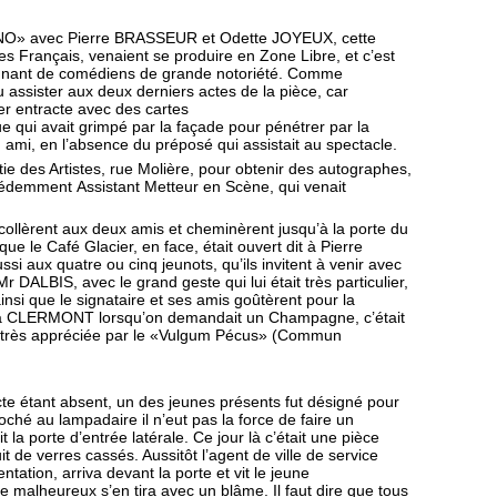
NO» avec Pierre BRASSEUR et Odette JOYEUX, cette
stes Français, venaient se produire en Zone Libre, et c’est
nnant de comédiens de grande notoriété. Comme
 assister aux deux derniers actes de la pièce, car
er entracte avec des cartes
 qui avait grimpé par la façade pour pénétrer par la
ami, en l’absence du préposé qui assistait au spectacle.
tie des Artistes, rue Molière, pour obtenir des autographes,
cédemment Assistant Metteur en Scène, qui venait
 collèrent aux deux amis et cheminèrent jusqu’à la porte du
 le Café Glacier, en face, était ouvert dit à Pierre
 aux quatre ou cinq jeunots, qu’ils invitent à venir avec
 DALBIS, avec le grand geste qui lui était très particulier,
nsi que le signataire et ses amis goûtèrent pour la
 qu’a CLERMONT lorsqu’on demandait un Champagne, c’était
 très appréciée par le «Vulgum Pécus» (Commun
acte étant absent, un des jeunes présents fut désigné pour
oché au lampadaire il n’eut pas la force de faire un
it la porte d’entrée latérale. Ce jour là c’était une pièce
uit de verres cassés. Aussitôt l’agent de ville de service
ntation, arriva devant la porte et vit le jeune
 le malheureux s’en tira avec un blâme. Il faut dire que tous