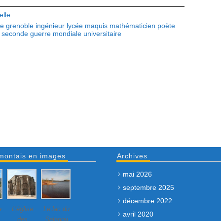
elle
de grenoble
ingénieur
lycée
maquis
mathématicien
poète
seconde guerre mondiale
universitaire
montais en images
Archives
mai 2026
septembre 2025
décembre 2022
e
L’église
Le lac du
avril 2020
des
Salagou