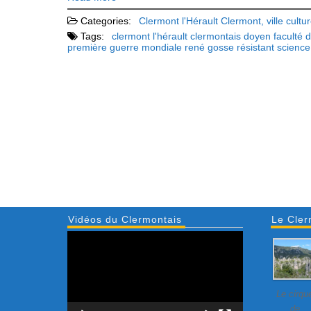
Categories:
Clermont l'Hérault
Clermont, ville cultur
Tags:
clermont l'hérault
clermontais
doyen
faculté 
première guerre mondiale
rené gosse
résistant
science
Vidéos du Clermontais
Le Cler
Lecteur
vidéo
Le cirqu
de