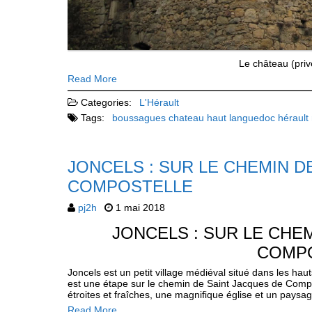
Le château (priv
Read More
Categories:
L'Hérault
Tags:
boussagues
chateau
haut languedoc
hérault
JONCELS : SUR LE CHEMIN D
COMPOSTELLE
pj2h
1 mai 2018
JONCELS : SUR LE CHE
COMP
Joncels est un petit village médiéval situé dans les hau
est une étape sur le chemin de Saint Jacques de Compos
étroites et fraîches, une magnifique église et un pays
Read More