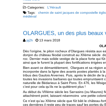
Categories:
L'Hérault
Tags:
chemin de saint jacques de compostelle
égli
médiéval
OLARGUES, un des plus beaux vi
pj2h
13 mars 2018
OL
Dès l’origine, le piton rocheux d’Olargues résista aux e
donjon du château féodal construit au XIIème siècle do
roc. Dernier mais solide vestige de la place forte qui fû
ainsi que le furent la plupart des fortifications érigée
Bien avant ce démantèlement, Olargues et sa région avai
incorporée dans la ligne des avants postes plantés à la
tribus des Gaulois Arvernes. Puis, après le déclin de la 
toutes les invasions barbares qui toutes empruntaient ce 
naturelle de Bédarieux à Saint Pons. En 476, les Wisigot
c’est pour cela qu’ils ne la quittèrent plus !
Au début du VIIIème siècle les Sarrasins (ou Maures) fi
attachèrent point, laissant néanmoins une petite coloni
Ce n’est qu’au XIIème siècle que fût bâti le château-fort 
ces dernières il reste peu de traces sauf les portes du 