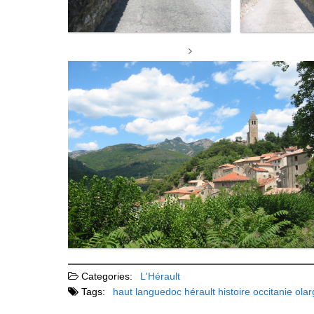
Categories:
L'Hérault
Tags:
haut languedoc
hérault
histoire
occitanie
ola