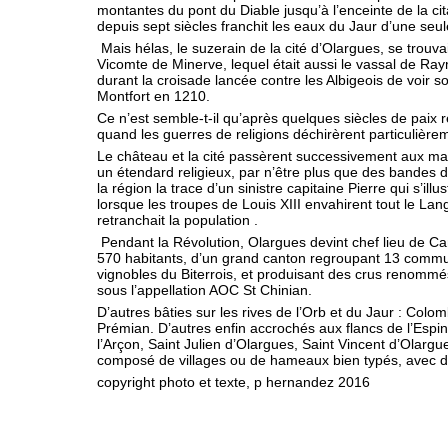
montantes du pont du Diable jusqu’à l’enceinte de la cit
depuis sept siècles franchit les eaux du Jaur d’une se
Mais hélas, le suzerain de la cité d’Olargues, se trouva
Vicomte de Minerve, lequel était aussi le vassal de Ra
durant la croisade lancée contre les Albigeois de voir 
Montfort en 1210.
Ce n’est semble-t-il qu’après quelques siècles de paix r
quand les guerres de religions déchirèrent particulièrem
Le château et la cité passèrent successivement aux mains
un étendard religieux, par n’être plus que des bandes d
la région la trace d’un sinistre capitaine Pierre qui s’il
lorsque les troupes de Louis XIII envahirent tout le Lang
retranchait la population .
Pendant la Révolution, Olargues devint chef lieu de Canto
570 habitants, d’un grand canton regroupant 13 commu
vignobles du Biterrois, et produisant des crus renomm
sous l’appellation AOC St Chinian.
D’autres bâties sur les rives de l’Orb et du Jaur : Colo
Prémian. D’autres enfin accrochés aux flancs de l’Esp
l’Arçon, Saint Julien d’Olargues, Saint Vincent d’Olarg
composé de villages ou de hameaux bien typés, avec 
copyright photo et texte, p hernandez 2016