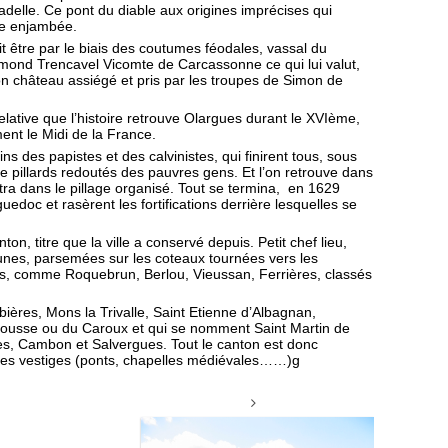
adelle. Ce pont du diable aux origines imprécises qui
ule enjambée.
it être par le biais des coutumes féodales, vassal du
ymond Trencavel Vicomte de Carcassonne ce qui lui valut,
son château assiégé et pris par les troupes de Simon de
elative que l’histoire retrouve Olargues durant le XVIème,
ent le Midi de la France.
 des papistes et des calvinistes, qui finirent tous, sous
e pillards redoutés des pauvres gens. Et l’on retrouve dans
lustra dans le pillage organisé. Tout se termina, en 1629
uedoc et rasèrent les fortifications derrière lesquelles se
n, titre que la ville a conservé depuis. Petit chef lieu,
nes, parsemées sur les coteaux tournées vers les
és, comme Roquebrun, Berlou, Vieussan, Ferrières, classés
mbières, Mons la Trivalle, Saint Etienne d’Albagnan,
inousse ou du Caroux et qui se nomment Saint Martin de
ues, Cambon et Salvergues. Tout le canton est donc
des vestiges (ponts, chapelles médiévales……)g