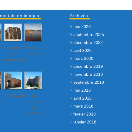
montais en images
Archives
mai 2026
septembre 2025
décembre 2022
e
L’église
Le lac du
avril 2020
des
Salagou
mars 2020
e
Dominicains
décembre 2019
novembre 2018
septembre 2018
mai 2018
Villeneuvette…
Le
avril 2018
ul
château
mars 2018
des
février 2018
Guilhem
janvier 2018