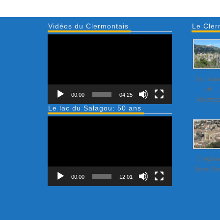
Vidéos du Clermontais
Le Cler
Lecteur
vidéo
Le cirqu
de
00:00
04:25
Mourèz
Le lac du Salagou: 50 ans
Lecteur
vidéo
L’ église
Saint Pa
00:00
12:01