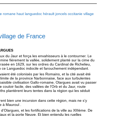
se romane
haut languedoc
hérault
joncels
occitanie
village
llage de France
ARGUES
aux du Jaur et força les envahisseurs à le contourner. Le
mine fièrement la vallée, solidement planté sur la cime du
t rasée en 1629, sur les ordres du Cardinal de Richelieu,
s en ce Languedoc indocile et farouchement indépendant.
ent été colonisés par les Romains, et la cité avait été
 limite de la province Narbonnaise, face aux turbulentes
paisible civilisation Gallo-romaine, Olargues avait vu passer
couloir facile, des vallées de l’Orb et du Jaur, route
hs plantèrent leurs tentes dans la région qui les séduit
rent bien une incursion dans cette région, mais ne s’y
e à Mauroul .
d’Olargues, et les fortifications de la ville au XIIIème. De
Baux et la porte Neuve. Et bien entendu les ruelles