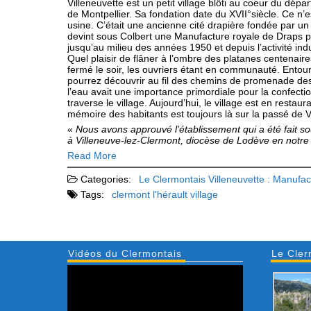
Villeneuvette est un petit village blôti au coeur du dép
de Montpellier. Sa fondation date du XVII°siècle. Ce n’e
usine. C’était une ancienne cité drapière fondée par un
devint sous Colbert une Manufacture royale de Draps pou
jusqu’au milieu des années 1950 et depuis l’activité indus
Quel plaisir de flâner à l’ombre des platanes centenaires 
fermé le soir, les ouvriers étant en communauté. Entour
pourrez découvrir au fil des chemins de promenade des
l’eau avait une importance primordiale pour la confectio
traverse le village. Aujourd’hui, le village est en restaur
mémoire des habitants est toujours là sur la passé de V
«
Nous avons approuvé l’établissement qui a été fait s
à Villeneuve-lez-Clermont, diocèse de Lodève en notre 
Read More
Categories:
Le Clermontais
Villeneuvette : Manufa
Tags:
clermont l'hérault
village
Vidéos du Clermontais
Le Cler
Lecteur
vidéo