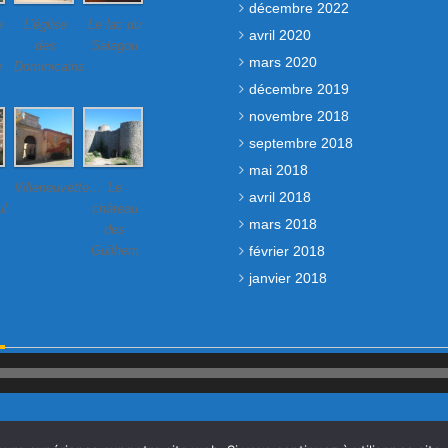
décembre 2022
e
L’église
Le lac du
avril 2020
des
Salagou
mars 2020
e
Dominicains
décembre 2019
novembre 2018
septembre 2018
mai 2018
Villeneuvette…
Le
avril 2018
ul
château
mars 2018
des
février 2018
Guilhem
janvier 2018
Lecteur
audio
Contact
Mentions légales et politique de confidentialité
Sommaire