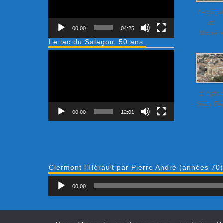
Le cirqu
de
00:00
04:25
Mourèz
Le lac du Salagou: 50 ans
Lecteur
vidéo
L’ église
Saint Pa
00:00
12:01
Clermont l’Hérault par Pierre André (années 70)
00:00
Accueil