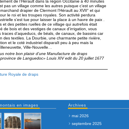
artement de l’Hérault dans la région Occitanie à 40 minutes
st pas un village comme les autres puisque c’est un village
 marchand drapier de Clermont l’Hérault au XVII° et qui
r le roi et les troupes royales. Son activité perdura
trielle s’est tue pour laisser la place à un havre de paix .
et des petites ruelles de ce village qui autrefois était
é de bois et des vestiges de canaux d’irrigation, vous
 traces d’aqueducs, de béals, de canaux, de bassins car
n des textiles. La Dourbie, une charmante petite rivière,
ation et le coté industriel disparaît peu à peu mais la
illeneuvette, Ville-Nouvelle…
ous notre bon plaisir d’une Manufacture de draps
province de Languedoc» Louis XIV edit du 20 juillet 1677
cture Royale de draps
montais en images
Archives
mai 2026
septembre 2025