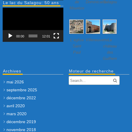
de
Dominicains
Salagou
Le lac du Salagou: 50 ans
Mourèze
Lecteur
vidéo
00:00
12:01
L’ église
Villeneuvette…
Le
Saint
château
Paul
des
Guilhem
Archives
Moteur de recherche
mai 2026
septembre 2025
décembre 2022
avril 2020
mars 2020
décembre 2019
novembre 2018