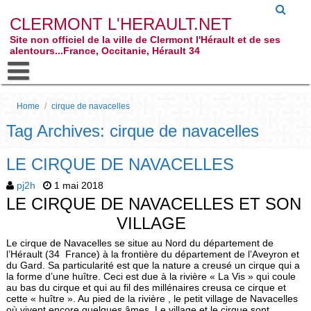
CLERMONT L'HERAULT.NET
Site non officiel de la ville de Clermont l'Hérault et de ses
alentours...France, Occitanie, Hérault 34
Home
/
cirque de navacelles
Tag Archives: cirque de navacelles
LE CIRQUE DE NAVACELLES
pj2h
1 mai 2018
LE CIRQUE DE NAVACELLES ET SON
VILLAGE
Le cirque de Navacelles se situe au Nord du département de
l’Hérault (34 France) à la frontière du département de l’Aveyron et
du Gard. Sa particularité est que la nature a creusé un cirque qui a
la forme d’une huître. Ceci est due à la rivière « La Vis » qui coule
au bas du cirque et qui au fil des millénaires creusa ce cirque et
cette « huître ». Au pied de la rivière , le petit village de Navacelles
où vivent encore quelques âmes. Le village et le cirque sont