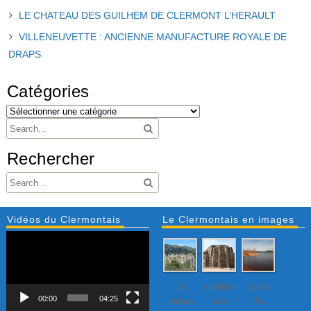
LE CHATEAU DES GUILHEM DE CLERMONT L’HERAULT
VILLENEUVETTE : ANCIENNE MANUFACTURE ROYALE DE
DRAPS
Catégories
Rechercher
Vidéos du Clermontais
Le Clermontais en images
Lecteur
vidéo
Le
L’église
Le lac
00:00
04:25
cirque
des
du