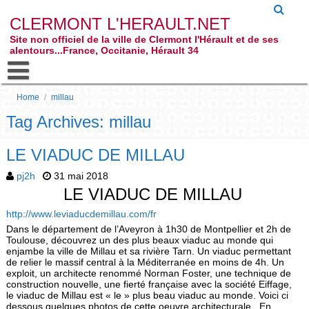
CLERMONT L'HERAULT.NET
Site non officiel de la ville de Clermont l'Hérault et de ses
alentours...France, Occitanie, Hérault 34
Home
/
millau
Tag Archives: millau
LE VIADUC DE MILLAU
pj2h
31 mai 2018
LE VIADUC DE MILLAU
http://www.leviaducdemillau.com/fr
Dans le département de l’Aveyron à 1h30 de Montpellier et 2h de
Toulouse, découvrez un des plus beaux viaduc au monde qui
enjambe la ville de Millau et sa rivière Tarn. Un viaduc permettant
de relier le massif central à la Méditerranée en moins de 4h. Un
exploit, un architecte renommé Norman Foster, une technique de
construction nouvelle, une fierté française avec la société Eiffage,
le viaduc de Millau est « le » plus beau viaduc au monde. Voici ci
dessous quelques photos de cette oeuvre architecturale. En