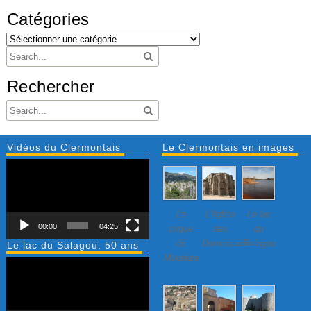
Catégories
Rechercher
Vidéos du Clermontais
Le Clermontais en images
Lecteur
vidéo
Le
L’église
Le lac
00:00
04:25
cirque
des
du
de
Dominicains
Salagou
Le lac du Salagou: 50 ans
Mourèze
Lecteur
vidéo