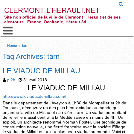
CLERMONT L'HERAULT.NET
Site non officiel de la ville de Clermont l'Hérault et de ses
alentours...France, Occitanie, Hérault 34
Home
/
tarn
Tag Archives: tarn
LE VIADUC DE MILLAU
pj2h
31 mai 2018
LE VIADUC DE MILLAU
http://www.leviaducdemillau.com/fr
Dans le département de l’Aveyron à 1h30 de Montpellier et 2h de
Toulouse, découvrez un des plus beaux viaduc au monde qui
enjambe la ville de Millau et sa rivière Tarn. Un viaduc permettant
de relier le massif central à la Méditerranée en moins de 4h. Un
exploit, un architecte renommé Norman Foster, une technique de
construction nouvelle, une fierté française avec la société Eiffage,
le viaduc de Millau est « le » plus beau viaduc au monde. Voici ci