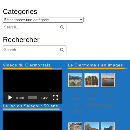
Catégories
Rechercher
Vidéos du Clermontais
Le Clermontais en images
Lecteur
vidéo
Le
L’église
Le lac
00:00
04:25
cirque
des
du
de
Dominicains
Salagou
Le lac du Salagou: 50 ans
Mourèze
Lecteur
vidéo