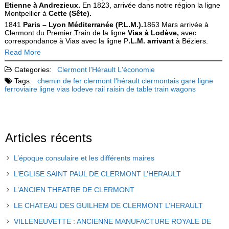
Etienne à Andrezieux.
En 1823, arrivée dans notre région la ligne
Montpellier à
Cette (Sête).
1841
Paris – Lyon Méditerranée (P.L.M.).
1863 Mars arrivée à
Clermont du Premier Train de la ligne
Vias à Lodève,
avec
correspondance à Vias avec la ligne P
.L.M. arrivant
à Béziers.
Read More
Categories:
Clermont l'Hérault
L'économie
Tags:
chemin de fer
clermont l'hérault
clermontais
gare
ligne
ferroviaire
ligne vias lodeve
rail
raisin de table
train
wagons
Articles récents
L’époque consulaire et les différents maires
L’EGLISE SAINT PAUL DE CLERMONT L’HERAULT
L’ANCIEN THEATRE DE CLERMONT
LE CHATEAU DES GUILHEM DE CLERMONT L’HERAULT
VILLENEUVETTE : ANCIENNE MANUFACTURE ROYALE DE