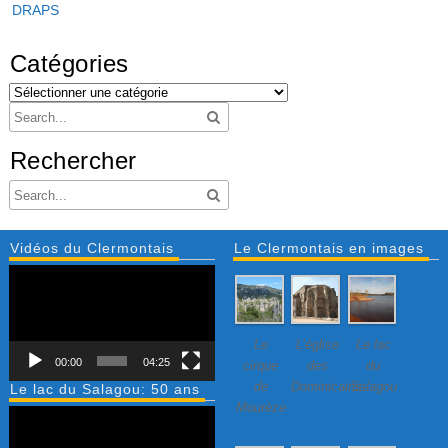
DRAPS
Catégories
Rechercher
Vidéos du Clermontais
Le Clermontais en images
Lecteur
vidéo
Le
L’église
Le lac
00:00
04:25
cirque
des
du
de
Dominicains
Salagou
Le lac du Salagou: 50 ans
Mourèze
Lecteur
vidéo