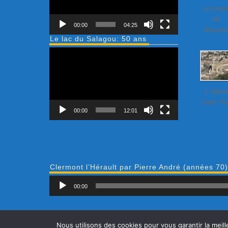
Le cirqu
de
00:00
04:25
Mourèz
Le lac du Salagou: 50 ans
Lecteur
vidéo
L’ église
Saint Pa
00:00
12:01
Clermont l’Hérault par Pierre André (années 70)
00:00
Accueil
Nous utilisons des cookies pour vous garantir la meill