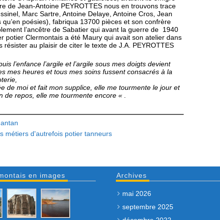
 père de Jean-Antoine PEYROTTES nous en trouvons trace
sinel, Marc Sartre, Antoine Delaye, Antoine Cros, Jean
 qu’en poésies), fabriqua 13700 pièces et son confrère
ement l’ancêtre de Sabatier qui avant la guerre de 1940
nier potier Clermontais a été Maury qui avait son atelier dans
 résister au plaisir de citer le texte de J.A. PEYROTTES
s l’enfance l’argile et l’argile sous mes doigts devient
es heures et tous mes soins fussent consacrés à la
terie,
oi et fait mon supplice, elle me tourmente le jour et
 repos, elle me tourmente encore « .
'antan
rs
métiers d'autrefois
potier
tanneurs
montais en images
Archives
mai 2026
septembre 2025