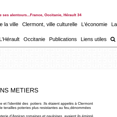
 de ses alentours...France, Occitanie, Hérault 34
la ville
Clermont, ville culturelle
L’économie
La
L’Hérault
Occitanie
Publications
Liens utiles
ENS METIERS
t l’identité des potiers .Ils étaient appelés à Clermont
 (de terailles poteries plus resistantes au feu,dénommées
terie d’Aspiran romaines et gauloises, avaient ils émigré