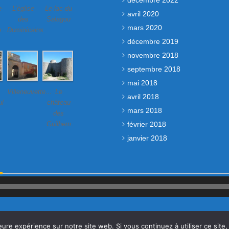
décembre 2022
e
L’église
Le lac du
avril 2020
des
Salagou
mars 2020
e
Dominicains
décembre 2019
novembre 2018
septembre 2018
mai 2018
Villeneuvette…
Le
avril 2018
ul
château
mars 2018
des
février 2018
Guilhem
janvier 2018
Lecteur
audio
Contact
Mentions légales et politique de confidentialité
Sommaire
eure expérience sur notre site web. Si vous continuez à utiliser ce sit