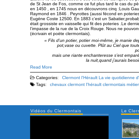
de St Jean de Fos, comme ce fut plus tard le cas du
en 1450 , en 1745 nous en découvrons cinq :Louis Gaus
Raymond en 1846 . Peyrottes (aussi fécond en poteries
Eugéne Coste 12500. En 1883 c’est un Sabatier,probabl
était grossiste en vaisselle qui fit des poteries .Le der
l’impasse de la rue de la Croix Rouge. Nous ne pouvons
(écrivain et poète clermontais).
« Fils d’un potier, potier moi-même, je manie depui
pot,vase ou cuvette. Plût au Ciel que toutes m
po
mais une riante enchanteresse s’est emparée de m
la nuit,quand j’aurais besoin de
Read More
Categories:
Clermont l'Hérault
La vie quotidienne d
Tags:
chevaux
clermont l'hérault
clermontais
métie
Vidéos du Clermontais
Le Cler
Lecteur
vidéo