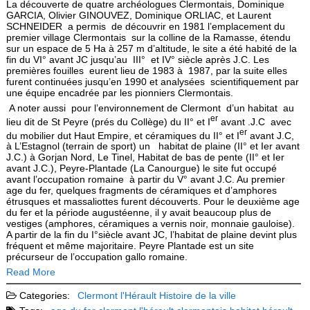
La découverte de quatre archéologues Clermontais, Dominique
GARCIA, Olivier GINOUVEZ, Dominique ORLIAC, et Laurent
SCHNEIDER a permis de découvrir en 1981 l’emplacement du
premier village Clermontais sur la colline de la Ramasse, étendu
sur un espace de 5 Ha à 257 m d’altitude, le site a été habité de la
fin du VI° avant JC jusqu’au III° et IV° siècle après J.C. Les
premières fouilles eurent lieu de 1983 à 1987, par la suite elles
furent continuées jusqu’en 1990 et analysées scientifiquement par
une équipe encadrée par les pionniers Clermontais.
A noter aussi pour l’environnement de Clermont d’un habitat au
er
lieu dit de St Peyre (prés du Collège) du II° et I
avant .J.C avec
er
du mobilier dut Haut Empire, et céramiques du II° et I
avant J.C,
à L’Estagnol (terrain de sport) un habitat de plaine (II° et Ier avant
J.C.) à Gorjan Nord, Le Tinel, Habitat de bas de pente (II° et Ier
avant J.C.), Peyre-Plantade (La Canourgue) le site fut occupé
avant l’occupation romaine à partir du V° avant J.C. Au premier
age du fer, quelques fragments de céramiques et d’amphores
étrusques et massaliottes furent découverts. Pour le deuxième age
du fer et la période augustéenne, il y avait beaucoup plus de
vestiges (amphores, céramiques a vernis noir, monnaie gauloise).
A partir de la fin du I°siècle avant JC, l’habitat de plaine devint plus
fréquent et même majoritaire. Peyre Plantade est un site
précurseur de l’occupation gallo romaine.
Read More
Categories:
Clermont l'Hérault
Histoire de la ville