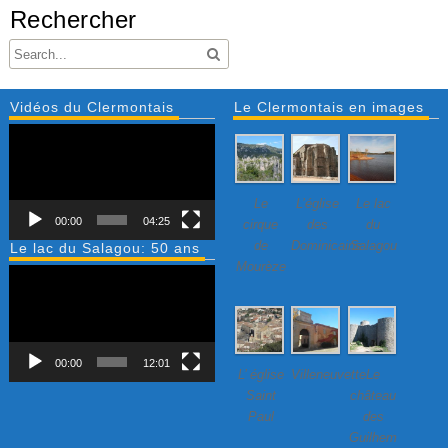
Rechercher
Vidéos du Clermontais
Le Clermontais en images
Lecteur
vidéo
Le
L’église
Le lac
00:00
04:25
cirque
des
du
de
Dominicains
Salagou
Le lac du Salagou: 50 ans
Mourèze
Lecteur
vidéo
00:00
12:01
L’ église
Villeneuvette…
Le
Saint
château
Paul
des
Guilhem