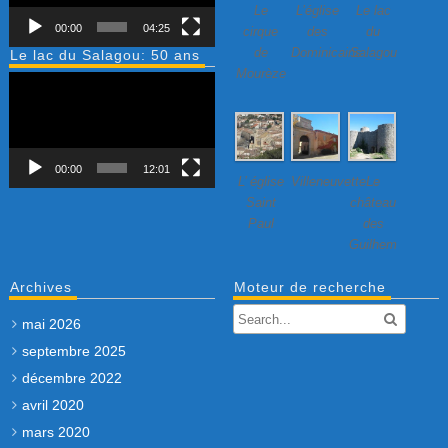
Le
L’église
Le lac
00:00
04:25
cirque
des
du
de
Dominicains
Salagou
Le lac du Salagou: 50 ans
Mourèze
Lecteur
vidéo
00:00
12:01
L’ église
Villeneuvette…
Le
Saint
château
Paul
des
Guilhem
Archives
Moteur de recherche
mai 2026
septembre 2025
décembre 2022
avril 2020
mars 2020