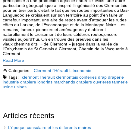
prédisposer à une production agricole naturelle. Mais une autre
particularité géographique a inspiré l’ingéniosité des Clermontais
pour en tirer parti, c’était le fait que les routes importantes du Bas-
Languedoc se croisaient sur son territoire au point d’en faire un
carrefour important, une aire de repos avant d’attaquer les rudes
côtes du Larzac, de l’Escandorgue et de la Montagne Noire. Les
romains, fameux pionniers et aménageurs y établirent
naturellement le croisement de leurs célèbres routes,encore
visibles aujourd’hui. On en trouve des preuves dans les
vieux chemins dits » de Clermont » jusque dans la vallée de
l’Orb,chemin de St Gervais à Clermont, Chemin de la Vacquerie à
Clermont.
Read More
Categories:
Clermont l'Hérault
L'économie
Tags:
clermont l'hérault
clermontais
conféries
drap
draperie
industrie drapiere
londrins
marchands drapiers
ouvrieres
tannerie
usine
usines
Articles récents
L’époque consulaire et les différents maires