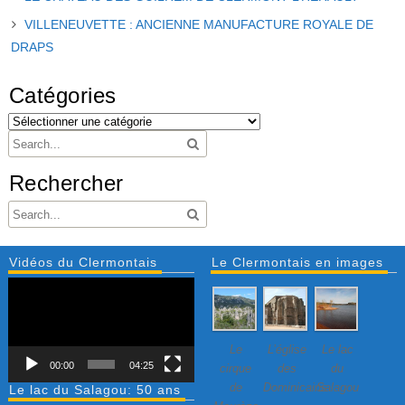
VILLENEUVETTE : ANCIENNE MANUFACTURE ROYALE DE
DRAPS
Catégories
Rechercher
Vidéos du Clermontais
Le Clermontais en images
Lecteur
vidéo
Le
L’église
Le lac
00:00
04:25
cirque
des
du
de
Dominicains
Salagou
Le lac du Salagou: 50 ans