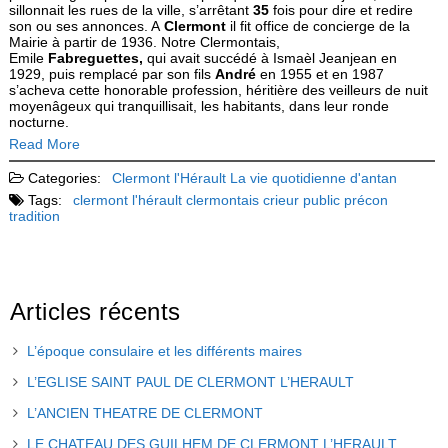
sillonnait les rues de la ville, s’arrêtant
35
fois pour dire et redire
son ou ses annonces. A
Clermont
il fit office de concierge de la
Mairie à partir de 1936. Notre Clermontais,
Emile
Fabreguettes,
qui avait succédé à Ismaèl Jeanjean en
1929, puis remplacé par son fils
André
en 1955 et en 1987
s’acheva cette honorable profession, héritière des veilleurs de nuit
moyenâgeux qui tranquillisait, les habitants, dans leur ronde
nocturne.
Read More
Categories:
Clermont l'Hérault
La vie quotidienne d'antan
Tags:
clermont l'hérault
clermontais
crieur public
précon
tradition
Articles récents
L’époque consulaire et les différents maires
L’EGLISE SAINT PAUL DE CLERMONT L’HERAULT
L’ANCIEN THEATRE DE CLERMONT
LE CHATEAU DES GUILHEM DE CLERMONT L’HERAULT