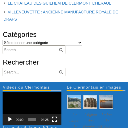
LE CHATEAU DES GUILHEM DE CLERMONT L’HERAULT
VILLENEUVETTE : ANCIENNE MANUFACTURE ROYALE DE
DRAPS
Catégories
Rechercher
Vidéos du Clermontais
Le Clermontais en images
Lecteur
vidéo
Le
L’église
Le lac
00:00
04:25
cirque
des
du
de
Dominicains
Salagou
Le lac du Salagou: 50 ans