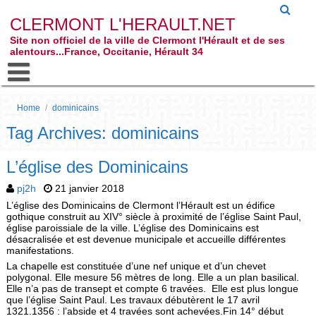
CLERMONT L'HERAULT.NET
Site non officiel de la ville de Clermont l'Hérault et de ses
alentours...France, Occitanie, Hérault 34
Home
/
dominicains
Tag Archives: dominicains
L’église des Dominicains
pj2h
21 janvier 2018
L’église des Dominicains de Clermont l’Hérault est un édifice
gothique construit au XIV° siècle à proximité de l’église Saint Paul,
église paroissiale de la ville. L’église des Dominicains est
désacralisée et est devenue municipale et accueille différentes
manifestations.
La chapelle est constituée d’une nef unique et d’un chevet
polygonal. Elle mesure 56 mètres de long. Elle a un plan basilical.
Elle n’a pas de transept et compte 6 travées. Elle est plus longue
que l’église Saint Paul. Les travaux débutèrent le 17 avril
1321.1356 : l’abside et 4 travées sont achevées.Fin 14° début