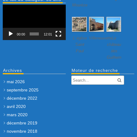
Mourèze
Lecteur
vidéo
00:00
12:01
L’ église
Villeneuvette…
Le
Saint
château
Paul
des
Guilhem
Archives
Moteur de recherche
mai 2026
septembre 2025
décembre 2022
avril 2020
mars 2020
décembre 2019
novembre 2018