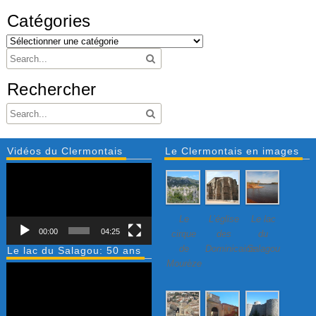
Catégories
Rechercher
Vidéos du Clermontais
Le Clermontais en images
Lecteur
vidéo
Le
L’église
Le lac
00:00
04:25
cirque
des
du
de
Dominicains
Salagou
Le lac du Salagou: 50 ans
Mourèze
Lecteur
vidéo