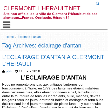
CLERMONT L'HERAULT.NET
Site non officiel de la ville de Clermont l'Hérault et de ses
alentours...France, Occitanie, Hérault 34
Home
/
éclairage d’antan
Tag Archives: éclairage d’antan
L’ECLAIRAGE D’ANTAN A CLERMONT
L’HERAULT
pj2h
11 mars 2018
L’ECLAIRAGE D’ANTAN
Nous ne remonterons pas aux antiques lanternes qui
fonctionnaient à l’huile, en 1772 des lanternes étaient installées
dans certaines rues, elles étaient données à bail, le bailleur qui
outre la fourniture de tous les ingrédients, huile, mèches, devrait
les garnir tous les jours, entretenir boites et cordages et tenu à les
éclairer sauf les 6 jours mensuels de pleine lune . Il y eut ensuite
l’éclairage à l’acétylène, (produit par le contact de l’eau avec le