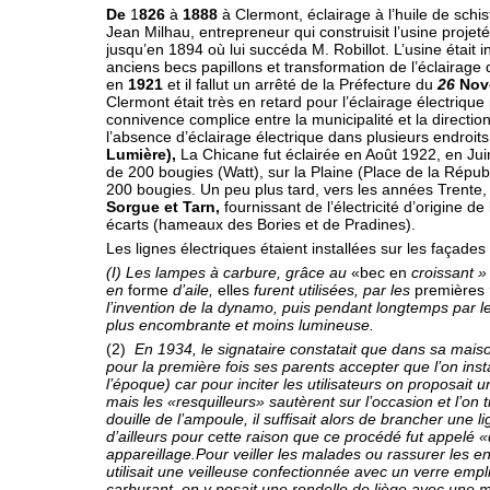
De
1
826
à
1888
à Clermont, éclairage à l’huile de schi
Jean Milhau, entrepreneur qui construisit l’usine projet
jusqu’en 1894 où lui succéda M. Robillot. L’usine était
anciens becs papillons et transformation de l’éclairage
en
1921
et il fallut un arrêté de la Préfecture du
26
Nov
Clermont était très en retard pour l’éclairage électriqu
connivence complice entre la municipalité et la direction
l’absence d’éclai­rage électrique dans plusieurs endroits
Lumière),
La Chicane fut éclairée en Août 1922, en Juin
de 200 bougies (Watt), sur la Plaine (Place de la Répub
200 bougies. Un peu plus tard, vers les années Trente,
Sorgue et Tarn,
fournissant de l’électricité d’origine de
écarts (hameaux des Bories et de Pradines).
Les lignes électriques étaient installées sur les façade
(I) Les lampes à carbure, grâce au
«bec en
croissant 
en
forme
d’aile,
elles
furent utilisées, par les
premières
l’invention de la dynamo, puis pendant longtemps par le
plus encombrante et moins lumineuse.
(2)
En 1934, le signataire constatait que dans sa maison
pour la première fois ses parents accepter que l’on ins
l’époque) car pour inciter les utilisateurs on proposai
mais les «resquilleurs» sautèrent sur l’occa­sion et l’on
douille de l’ampoule, il suffisait alors de brancher une l
d’ailleurs pour cette raison que ce procédé fut appelé «
appareillage.Pour veiller les malades ou rassurer les e
utilisait une veilleuse confectionnée avec un verre empl
carburant, on y posait une rondelle de liège avec une mè