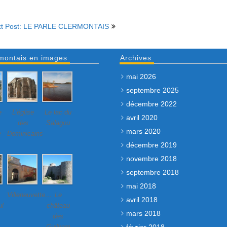
t Post: LE PARLE CLERMONTAIS
montais en images
Archives
mai 2026
septembre 2025
décembre 2022
e
L’église
Le lac du
avril 2020
des
Salagou
mars 2020
e
Dominicains
décembre 2019
novembre 2018
septembre 2018
mai 2018
Villeneuvette…
Le
avril 2018
ul
château
mars 2018
des
Guilhem