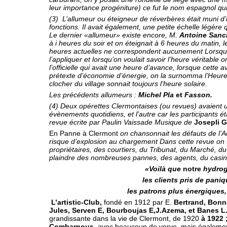
leur importance progéniture) ce fut le nom espagnol qui
(3) L’allumeur ou éteigneur de réverbères était muni d’
fonc­tions. Il avait également, une petite échelle légère
Le dernier «allumeur» existe encore, M.
Antoine San
à i heures du soir et on éteignait à 6 heures du matin, l
heures actuelles ne correspondent aucunement Lorsque f
l’appliquer et lorsqu’on voulait savoir l’heure véritable 
l’officielle qui avait une heure d’avance, lorsque cette
prétexte d’économie d’énergie, on la surnomma l’Heure
clocher du village sonnait toujours l’heure solaire.
Les précédents allumeurs :
Michel Pla
et
Fasson.
(4)
Deux opérettes Clermontaises (ou revues) avaient u
évènements quotidiens, et l’autre car les participants é
revue écrite par Paulin Vaissade Musique de
Josepli G
En Panne à Clermont
on chansonnait les défauts de l’Ac
risque d’ex­plosion au chargement Dans cette revue on t
propriétaires, des courtiers, du Tribunat, du Marché, 
plaindre des nombreuses pannes, des agents, du casino
«Voilà que
notre
hydrog
les clients pris de paniq
les patrons plus énergiques
L’artistic-Club,
fondé en 1912 par E.
Bertrand, Bonn
Jules, Serven E, Bourboujas E,J.Azema, et Banes L
grandissante dans la vie de Clermont, de 1920
à 1922 
Combarnous,
avec beaucoup de verve, mais également