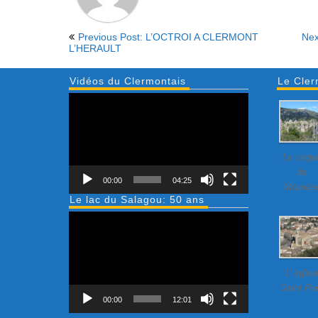
Previous Post: L’OCTROI A CLERMONT
Nex
L’HERAULT
Vidéos du Clermontais
Le Cler
Lecteur
vidéo
Le cirqu
de
00:00
04:25
Mourèz
Le lac du Salagou: 50 ans
Lecteur
vidéo
L’ église
Saint Pa
00:00
12:01