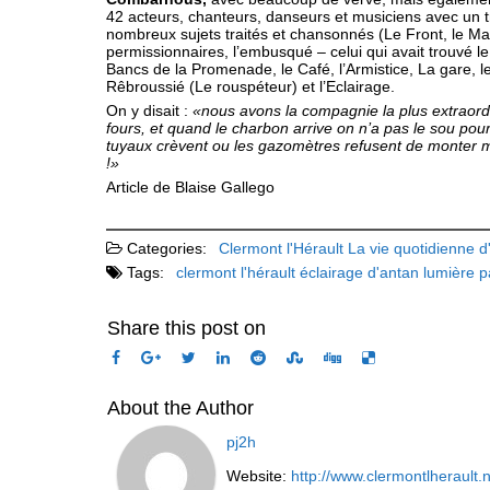
42 acteurs, chanteurs, danseurs et musiciens avec un tr
nombreux sujets traités et chansonnés (Le Front, le Marc
permissionnaires, l’embusqué – celui qui avait trouvé le 
Bancs de la Promenade, le Café, l’Armistice, La gare,
Rêbroussié (Le rouspéteur) et l’Eclairage.
On y disait :
«nous avons la compagnie la plus extraordi
fours, et quand le charbon arrive on n’a pas le sou pour 
tuyaux crè­vent ou les gazomètres refusent de monter m
!»
Article de Blaise Gallego
Categories:
Clermont l'Hérault
La vie quotidienne d
Tags:
clermont l'hérault
éclairage d'antan
lumière
p
Share this post on
About the Author
pj2h
Website:
http://www.clermontlherault.