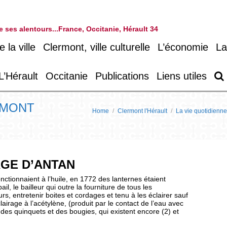
 de ses alentours...France, Occitanie, Hérault 34
la ville
Clermont, ville culturelle
L’économie
La
L’Hérault
Occitanie
Publications
Liens utiles
RMONT
Home
/
Clermont l'Hérault
/
La vie quotidienne
AGE D’ANTAN
ctionnaient à l’huile, en 1772 des lanternes étaient
il, le bailleur qui outre la fourniture de tous les
urs, entretenir boites et cordages et tenu à les éclairer sauf
clairage à l’acétylène, (produit par le contact de l’eau avec
l des quinquets et des bougies, qui existent encore (2) et