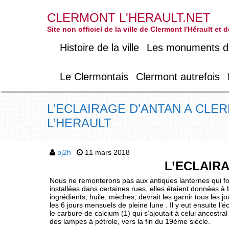
CLERMONT L'HERAULT.NET
Site non officiel de la ville de Clermont l'Hérault et
Histoire de la ville
Les monuments de 
Le Clermontais
Clermont autrefois
L’ECLAIRAGE D’ANTAN A CLE
L’HERAULT
pj2h
11 mars 2018
L’ECLAIR
Nous ne remonterons pas aux antiques lanternes qui fon
installées dans certaines rues, elles étaient données à ba
ingrédients, huile, mèches, devrait les garnir tous les jo
les 6 jours mensuels de pleine lune . Il y eut ensuite l’é
le carbure de calcium (1) qui s’ajoutait à celui ancestra
des lampes à pétrole, vers la fin du 19ème siècle.