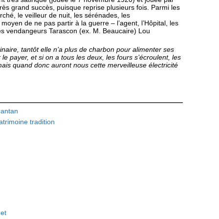
ès grand suc­cès, puisque reprise plusieurs fois. Parmi les
hé, le veilleur de nuit, les sérénades, les
moyen de ne pas par­tir à la guerre – l’agent, l’Hôpital, les
 les vendangeurs Tarascon (ex. M. Beaucaire) Lou
naire, tantôt elle n’a plus de charbon pour alimenter ses
le payer, et si on a tous les deux, les fours s’écroulent, les
ais quand donc auront nous cette merveilleuse électricité
'antan
atrimoine
tradition
net