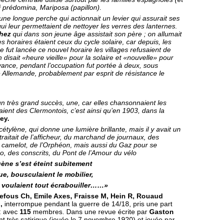
 prédo­mina, Mariposa (papillon).
une longue perche qui actionnait un levier qui assurait ses
 qui leur permettaient de nettoyer les verres des lanternes.
chez
qui dans son jeune âge assistait son père ; on allumait
es horaires étaient ceux du cycle solaire, car depuis, les
ut lancée ce nouvel horaire les villages refusaient de
on disait «heure vieille» pour la solaire et «nouvelle» pour
 avance, pendant l’occupation fut portée à deux, sous
 Allemande, probablement par esprit de résistance le
n très grand succès, une, car elles chansonnaient les
taient des Clermontois, c’est ainsi qu’en 1903, dans la
ey.
étylène, qui donne une lumière brillante, mais il y avait un
raitait de l’afficheur, du marchand de journaux, des
du camelot, de l’Orphéon, mais aussi du Gaz pour se
, des conscrits, du Pont de l’Amour du vélo
ène s’est éteint subitement
ue, bousculaient le mobilier,
, voulaient tout écrabouiller……»
efous Ch, Emile Axes, Fraisse M, Hein R, Rouaud
.,
interrompue pendant la guerre de 14/18, pris une part
;
avec
115
membres. Dans une revue écrite par
Gaston
 très satirique (jouée le 7 novembre 1920) et jouée par