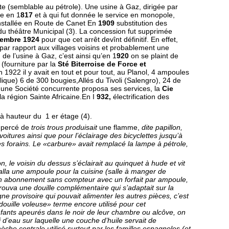
ste (semblable au pétrole). Une usine à Gaz, dirigée par
ée en 1
817
et à qui fut donnée le service en monopole,
 installée en Route de Canet En
1909
substitution des
 du théâtre Municipal (3). La concession fut supprimée
embre 1924
pour que cet arrêt devînt définitif. En effet,
e par rapport aux villages voisins et probablement une
 de l’usine à Gaz, c’est ainsi qu’en 1
920
on se plaint de
 (fourniture par la
Sté Biterroise de Force et
 1922 il y avait en tout et pour tout, au Planol, 4 ampoules
lique) 6 de 300 bougies,Allés du Tivoli (Salengro), 24 de
 une Société concurrente proposa ses services, la
Cie
 la région Sainte Africaine.En I
932,
électrification des
s à hauteur du 1 er étage (4).
»
percé de
trois trous produisait
une flamme,
dite papillon,
voitures ainsi que pour l’éclairage des bicyclettes jusqu’à
s forains. Le «carbure» avait remplacé la lampe à pétrole,
, le voisin du dessus s’éclairait au quinquet à hude et vit
talla une ampoule pour la cuisine (salle à manger de
t un abonnement sans compteur avec un forfait par ampoule,
 trouva une douille complémentaire qui s’adaptait sur la
igne pro­visoire qui pouvait alimenter les autres pièces, c’est
douille voleuse» terme encore utilisé pour cet
nfants apeurés dans le noir de leur chambre ou alcôve, on
i d’eau sur laquelle une couche d’huile servait de
che centrale utilisé surtout par les familles espagnoles (et