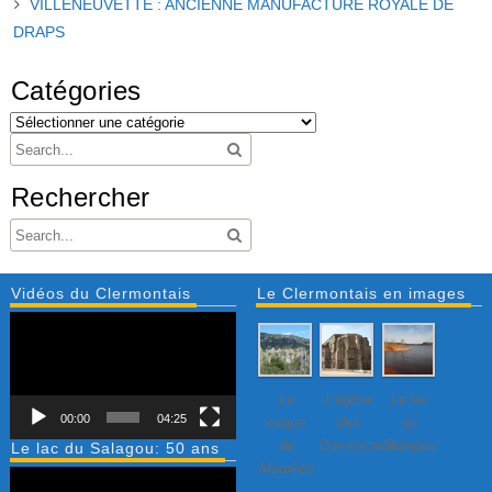
VILLENEUVETTE : ANCIENNE MANUFACTURE ROYALE DE
DRAPS
Catégories
Rechercher
Vidéos du Clermontais
Le Clermontais en images
Lecteur
vidéo
Le
L’église
Le lac
00:00
04:25
cirque
des
du
de
Dominicains
Salagou
Le lac du Salagou: 50 ans
Mourèze
Lecteur