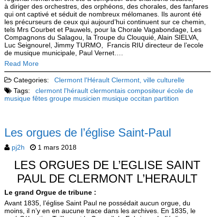
à diriger des orchestres, des orphéons, des chorales, des fanfares
qui ont captivé et séduit de nombreux mélomanes. Ils auront été
les précurseurs de ceux qui aujourd’hui continuent sur ce chemin,
tels Mrs Courbet et Pauwels, pour la Chorale Vagabondage, Les
Compagnons du Salagou, la Troupe du Clouquié, Alain SIELVA,
Luc Seignourel, Jimmy TURMO, Francis RIU directeur de l’ecole
de musique municipale, Paul Vernet….
Read More
Categories:
Clermont l'Hérault
Clermont, ville culturelle
Tags:
clermont l'hérault
clermontais
compositeur
école de
musique
fêtes
groupe
musicien
musique
occitan
partition
Les orgues de l’église Saint-Paul
pj2h
1 mars 2018
LES ORGUES DE L’EGLISE SAINT
PAUL DE CLERMONT L’HERAULT
Le grand Orgue de tribune :
Avant 1835, l’église Saint Paul ne possédait aucun orgue, du
moins, il n’y en en aucune trace dans les archives. En 1835, le