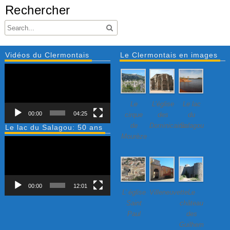
Rechercher
Vidéos du Clermontais
Le Clermontais en images
Lecteur
vidéo
Le
L’église
Le lac
00:00
04:25
cirque
des
du
de
Dominicains
Salagou
Le lac du Salagou: 50 ans
Mourèze
Lecteur
vidéo
00:00
12:01
L’ église
Villeneuvette…
Le
Saint
château
Paul
des
Guilhem