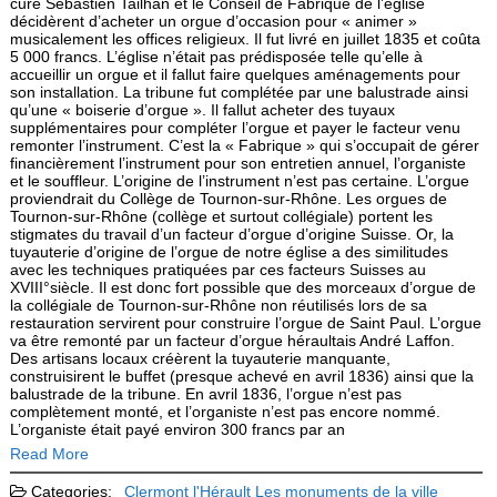
curé Sébastien Tailhan et le Conseil de Fabrique de l’église
décidèrent d’acheter un orgue d’occasion pour « animer »
musicalement les offices religieux. Il fut livré en juillet 1835 et coûta
5 000 francs. L’église n’était pas prédisposée telle qu’elle à
accueillir un orgue et il fallut faire quelques aménagements pour
son installation. La tribune fut complétée par une balustrade ainsi
qu’une « boiserie d’orgue ». Il fallut acheter des tuyaux
supplémentaires pour compléter l’orgue et payer le facteur venu
remonter l’instrument. C’est la « Fabrique » qui s’occupait de gérer
financièrement l’instrument pour son entretien annuel, l’organiste
et le souffleur. L’origine de l’instrument n’est pas certaine. L’orgue
proviendrait du Collège de Tournon-sur-Rhône. Les orgues de
Tournon-sur-Rhône (collège et surtout collégiale) portent les
stigmates du travail d’un facteur d’orgue d’origine Suisse. Or, la
tuyauterie d’origine de l’orgue de notre église a des similitudes
avec les techniques pratiquées par ces facteurs Suisses au
XVIII°siècle. Il est donc fort possible que des morceaux d’orgue de
la collégiale de Tournon-sur-Rhône non réutilisés lors de sa
restauration servirent pour construire l’orgue de Saint Paul. L’orgue
va être remonté par un facteur d’orgue héraultais André Laffon.
Des artisans locaux créèrent la tuyauterie manquante,
construisirent le buffet (presque achevé en avril 1836) ainsi que la
balustrade de la tribune. En avril 1836, l’orgue n’est pas
complètement monté, et l’organiste n’est pas encore nommé.
L’organiste était payé environ 300 francs par an
Read More
Categories:
Clermont l'Hérault
Les monuments de la ville