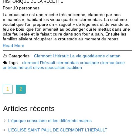
HISTORIQUE DE LA RECETTE
Pour 10 personnes
La croustade est une recette très ancienne, élaborée par nos
« mamés », habitant les vieux quartiers clermontais. La coutume
voulait que l’on prépare un « ragoût » de légumes et de viande au
feu de bois que l’on amenait au boulanger qui le mettait dans une
pâte feuilletée et la faisait cuire dans son four à pain. Ensuite les
familles allaient récupérer la croustade au moment du repas
Read More
Categories:
Clermont l'Hérault
La vie quotidienne d'antan
Tags:
clermont l'hérault
clermontais
croustade clermontaise
entrées
hérault
olives
spécialités
tradition
1
2
Articles récents
L’époque consulaire et les différents maires
L’EGLISE SAINT PAUL DE CLERMONT L’HERAULT