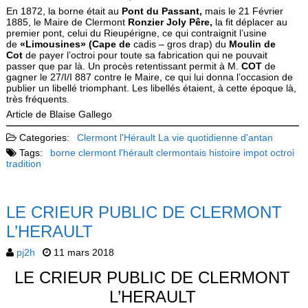
En 1872, la borne était au
Pont du Passant,
mais le 21 Février
1885, le Maire de Clermont
Ronzier Joly Pêre,
la fit déplacer au
premier pont, celui du Rieupérigne, ce qui contraignit l’usine
de
«Limousines» (Cape de
cadis – gros drap) du
Moulin de
Cot
de payer l’octroi pour toute sa fabri­cation qui ne pouvait
passer que par là. Un procès retentissant permit à M.
COT
de
gagner le 27/I/I 887 contre le Maire, ce qui lui donna l’occasion de
publier un libellé triomphant. Les libellés étaient, à cette époque là,
très fréquents.
Article de Blaise Gallego
Categories:
Clermont l'Hérault
La vie quotidienne d'antan
Tags:
borne
clermont l'hérault
clermontais
histoire
impot
octroi
tradition
LE CRIEUR PUBLIC DE CLERMONT
L’HERAULT
pj2h
11 mars 2018
LE CRIEUR PUBLIC DE CLERMONT
L’HERAULT