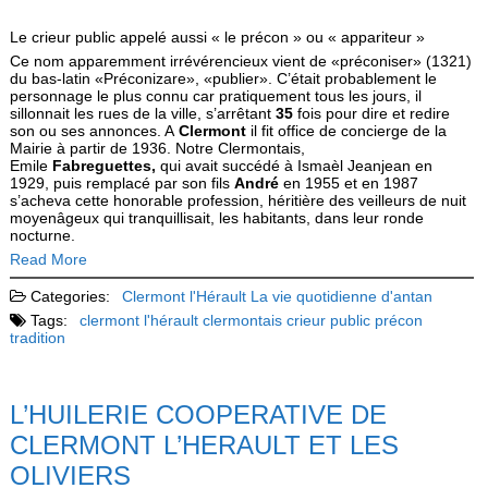
Le crieur public appelé aussi « le précon » ou « appariteur »
Ce nom apparemment irrévérencieux vient de «préconiser» (1321)
du bas-latin «Préconizare», «publier». C’était probablement le
personnage le plus connu car pratiquement tous les jours, il
sillonnait les rues de la ville, s’arrêtant
35
fois pour dire et redire
son ou ses annonces. A
Clermont
il fit office de concierge de la
Mairie à partir de 1936. Notre Clermontais,
Emile
Fabreguettes,
qui avait succédé à Ismaèl Jeanjean en
1929, puis remplacé par son fils
André
en 1955 et en 1987
s’acheva cette honorable profession, héritière des veilleurs de nuit
moyenâgeux qui tranquillisait, les habitants, dans leur ronde
nocturne.
Read More
Categories:
Clermont l'Hérault
La vie quotidienne d'antan
Tags:
clermont l'hérault
clermontais
crieur public
précon
tradition
L’HUILERIE COOPERATIVE DE
CLERMONT L’HERAULT ET LES
OLIVIERS