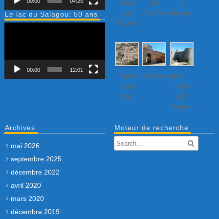
00:00
04:25
cirque
des
du
de
Dominicains
Salagou
Le lac du Salagou: 50 ans
Mourèze
Lecteur
vidéo
00:00
12:01
L’ église
Villeneuvette…
Le
Saint
château
Paul
des
Guilhem
Archives
Moteur de recherche
mai 2026
septembre 2025
décembre 2022
avril 2020
mars 2020
décembre 2019