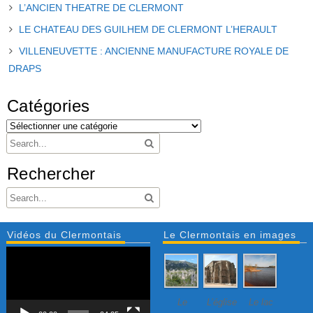
L’ANCIEN THEATRE DE CLERMONT
LE CHATEAU DES GUILHEM DE CLERMONT L’HERAULT
VILLENEUVETTE : ANCIENNE MANUFACTURE ROYALE DE
DRAPS
Catégories
Rechercher
Vidéos du Clermontais
Le Clermontais en images
Lecteur
vidéo
Le
L’église
Le lac