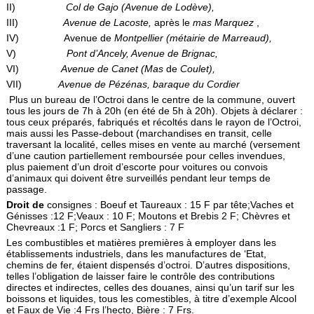
II)
Col de Gajo (Avenue de Lodève),
III)
Avenue de Lacoste,
après le
mas Marquez
,
IV) Avenue de
Montpellier (métairie de Marreaud),
V)
Pont d’Ancely, Avenue de Brignac,
VI)
Avenue de Canet (Mas
de
Coulet),
VII)
Avenue de Pézénas, baraque du Cordier
Plus un bureau de l’Octroi dans le centre de la commune, ouvert
tous les jours de 7h à 20h (en été de 5h à 20h). Objets à déclarer :
tous ceux préparés, fabriqués et récoltés dans le rayon de l’Octroi,
mais aussi les Passe-debout (marchandises en transit, celle
traversant la localité, celles mises en vente au marché (versement
d’une caution partiellement remboursée pour celles invendues,
plus paiement d’un droit d’escorte pour voitures ou convois
d’animaux qui doivent être surveillés pendant leur temps de
passage.
Droit de
consignes : Boeuf et Taureaux : 15 F par tête;Vaches et
Génisses :12 F;Veaux : 10 F; Moutons et Brebis 2 F; Chèvres et
Chevreaux :1 F; Porcs et Sangliers : 7 F
Les combustibles et matières premières à employer dans les
établissements industriels, dans les manufactures de ‘Etat,
chemins de fer, étaient dis­pensés d’octroi. D’autres dispositions,
telles l’obligation de laisser faire le contrôle des contributions
directes et indirectes, celles des douanes, ainsi qu’un tarif sur les
boissons et liquides, tous les comestibles, à titre d’exemple Alcool
et Faux de Vie :4 Frs l’hecto, Bière : 7 Frs.